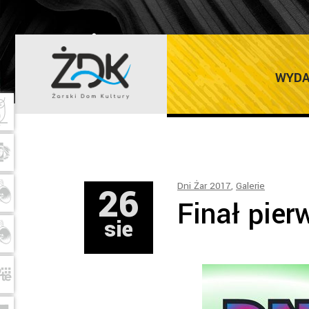
ŻARSKI DOM K
WYDA
26
Dni Żar 2017
,
Galerie
Finał pier
sie