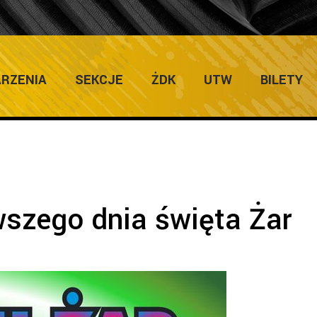
ULTURY
Home
RZENIA
SEKCJE
ŻDK
UTW
BILETY
wszego dnia święta Żar