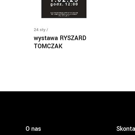
24
sty
wystawa RYSZARD
TOMCZAK
O nas
Skonta