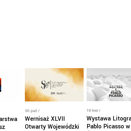
18
kwi
30
paź
Wystawa Litogra
Wernisaż XLVII
arstwa
Pablo Picasso w
Otwarty Wojewódzki
sz