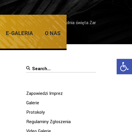
/
Dni Żar 2017
/
Finał pierwszego dnia święta Żar
E-GALERIA
O NAS
Ope
Search
for:
Zapowiedzi Imprez
Galerie
Protokoły
Regulaminy Zgłoszenia
Video Galerie