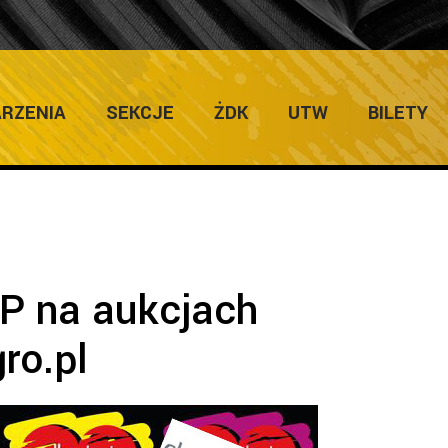
ULTURY
Home
/
Zapowiedzi 
RZENIA
SEKCJE
ŻDK
UTW
BILETY
P na aukcjach
ro.pl