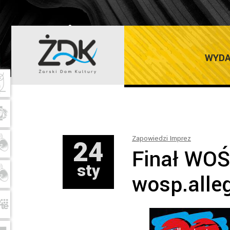
ŻARSKI DOM K
WYDA
24
Zapowiedzi Imprez
Finał WOŚ
sty
wosp.alleg