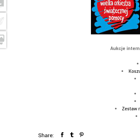
Aukcje inter
Koszu
Zestaw m
Share: