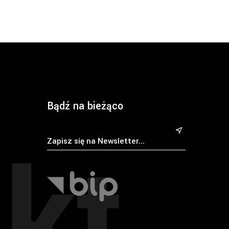
Bądź na bieżąco
kt
&