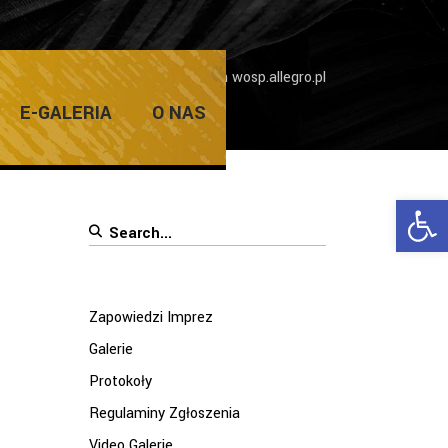
Imprez
/
Finał WOŚP na aukcjach wosp.allegro.pl
E-GALERIA
O NAS
Ope
Search
for:
Zapowiedzi Imprez
Galerie
Protokoły
Regulaminy Zgłoszenia
Video Galerie