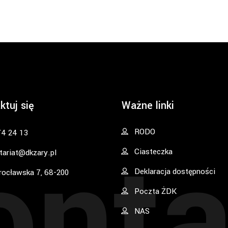
ktuj się
Ważne linki
onta
RODO
74 24 13
Ciasteczka
tariat@dkzary.pl
Deklaracja dostępności
rocławska 7, 68-200
Poczta ŻDK
NAS