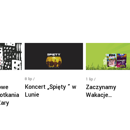
8
lip
1
lip
Koncert „Spięty ” w
owe
Zaczynamy
Lunie
otkania
Wakacje…
Żary