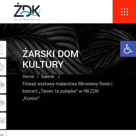
Ope
ŻARSKI DOM
KULTURY
Home
/
Galerie
/
Finisaż wystawy malarstwa Mirosławy Rosin i
koncert „Taniec to pułapka” w filii ŻDK
„Kunice”