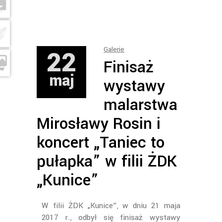
22
Galerie
Finisaż
maj
wystawy
malarstwa
Mirosławy Rosin i
koncert „Taniec to
pułapka” w filii ŻDK
„Kunice”
W filii ŻDK „Kunice”, w dniu 21 maja
2017 r., odbył się finisaż wystawy