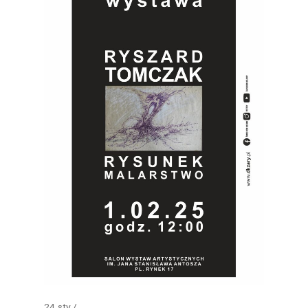
24
sty