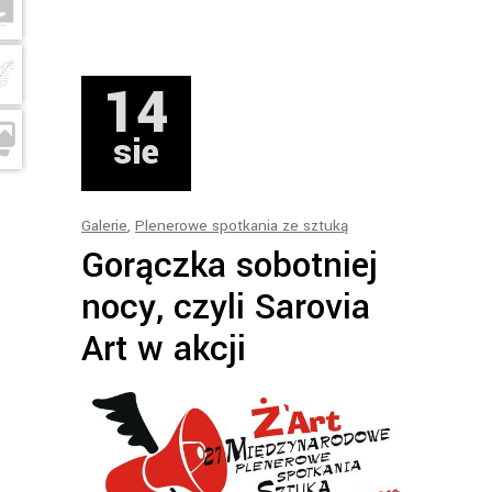
14
sie
Galerie
,
Plenerowe spotkania ze sztuką
Gorączka sobotniej
nocy, czyli Sarovia
Art w akcji