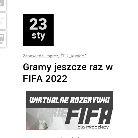
23
sty
Zapowiedzi Imprez
,
ŻDK „Kunice”
Gramy jeszcze raz w
FIFA 2022