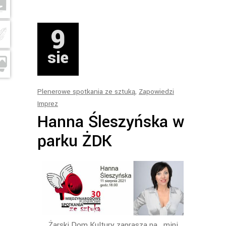
9
sie
Plenerowe spotkania ze sztuką
,
Zapowiedzi
Imprez
Hanna Śleszyńska w
parku ŻDK
Żarski Dom Kultury zaprasza na mini