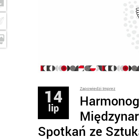
14
Zapowiedzi Imprez
Harmonog
lip
Międzyna
Spotkań ze Sztuk