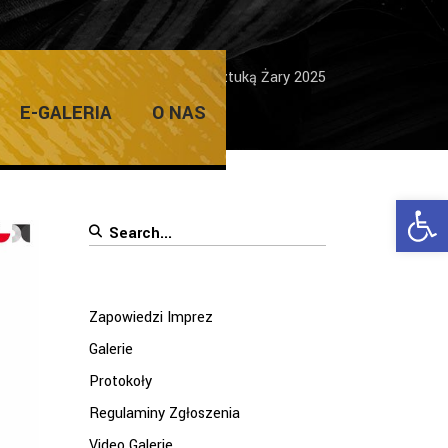
owych Plenerowych Spotkań ze Sztuką Żary 2025
E-GALERIA
O NAS
Ope
Search
for:
Zapowiedzi Imprez
Galerie
Protokoły
Regulaminy Zgłoszenia
Video Galerie