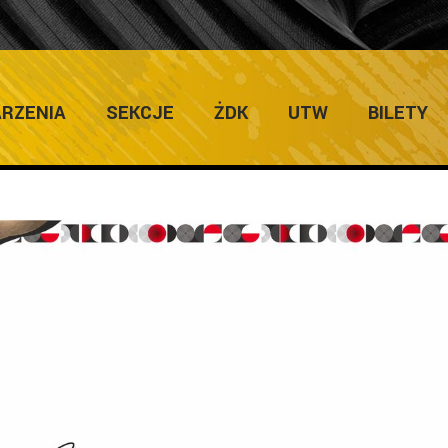
Home
/
Zapowiedzi Imprez
/
Harmonogram 34. Międzynarod
RZENIA
SEKCJE
ŻDK
UTW
BILETY