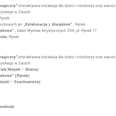
magiczny”
interaktywna instalacja dla dzieci i młodzieży oraz warszt
życkiego w Żarach
 Rynek
rockowych pn.
„Kolaboracja z dźwiękiem”
, Rynek
cyrkowa”
,
Salon Wystaw Artystycznych ŻDK, pl. Rynek 17
bnów,
Rynek
magiczny”
interaktywna instalacja dla dzieci i młodzieży oraz warszt
życkiego w Żarach
ark Miejski – Altana)
yrkowa” (Rynek)
ejski – Szachownica)
molinski