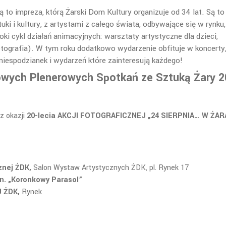
o impreza, którą Żarski Dom Kultury organizuje od 34 lat. Są to
i i kultury, z artystami z całego świata, odbywające się w rynku,
oki cykl działań animacyjnych: warsztaty artystyczne dla dzieci,
 fotografia). W tym roku dodatkowo wydarzenie obfituje w koncerty
niespodzianek i wydarzeń które zainteresują każdego!
wych Plenerowych Spotkań ze Sztuką Żary 
z okazji
20-lecia AKCJI FOTOGRAFICZNEJ „24 SIERPNIA… W ŻAR
cznej ŻDK,
Salon Wystaw Artystycznych ŻDK, pl. Rynek 17
pn. „Koronkowy Parasol”
J ŻDK,
Rynek