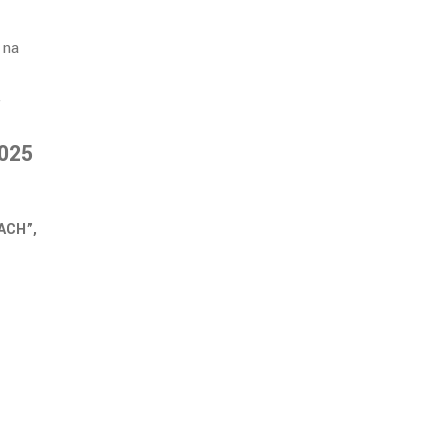
 na
,
2025
ACH”,