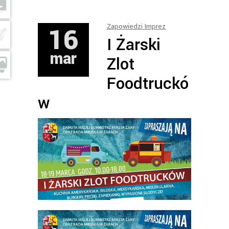
16
Zapowiedzi Imprez
I Żarski
mar
Zlot
Foodtruckó
w