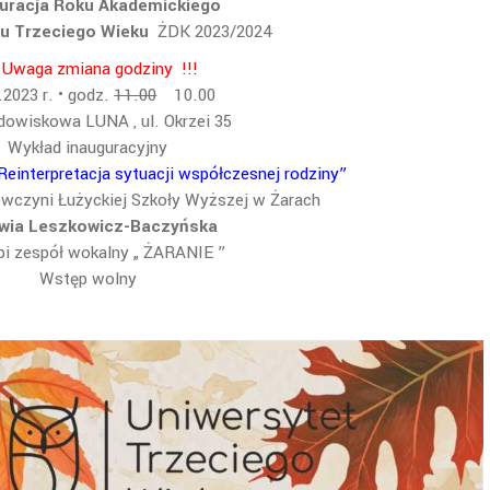
uracja Roku Akademickiego
u Trzeciego Wieku
ŻDK 2023/2024
! Uwaga zmiana godziny !!!
.2023 r. • godz.
11.00
10.00
dowiskowa LUNA , ul. Okrzei 35
Wykład inauguracyjny
einterpretacja sytuacji współczesnej rodziny”
wczyni Łużyckiej Szkoły Wyższej w Żarach
ywia Leszkowicz-Baczyńska
i zespół wokalny „ ŻARANIE ”
Wstęp wolny