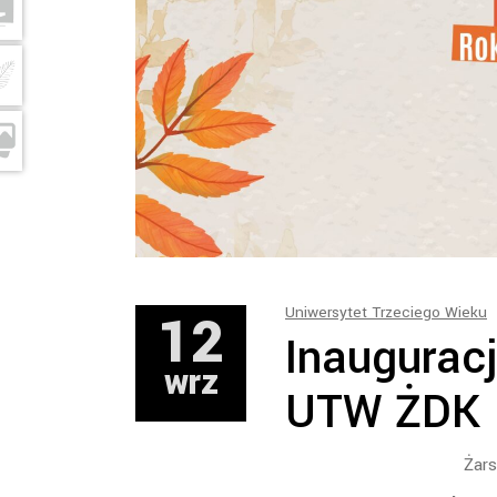
12
Uniwersytet Trzeciego Wieku
Inaugurac
wrz
UTW ŻDK
Żars