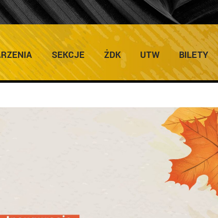
ULTURY
Home
/
Uniwersytet Trzeciego Wi
RZENIA
SEKCJE
ŻDK
UTW
BILETY