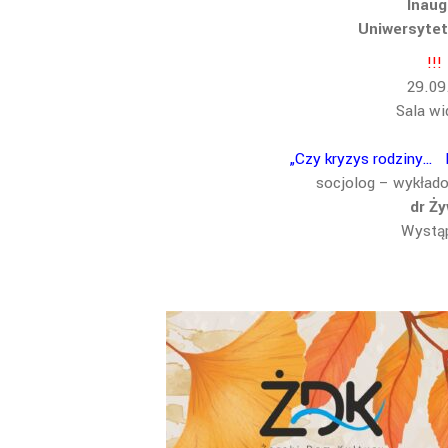
Inaug
Uniwersytet
!!
29.09
Sala wi
„Czy kryzys rodziny… R
socjolog – wykłado
dr Ż
Wystąp