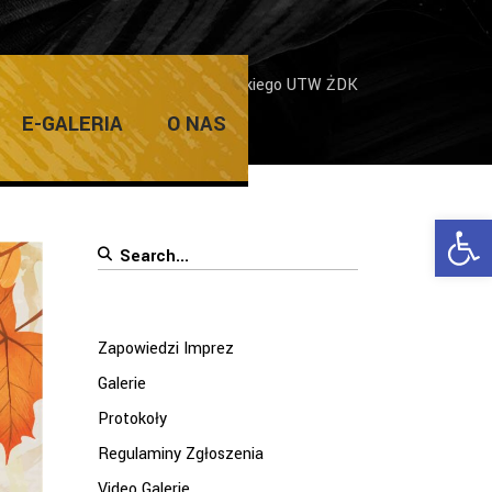
eku
/
Inauguracja Roku Akademickiego UTW ŻDK
E-GALERIA
O NAS
Ope
Search
for:
Zapowiedzi Imprez
Galerie
Protokoły
Regulaminy Zgłoszenia
Video Galerie