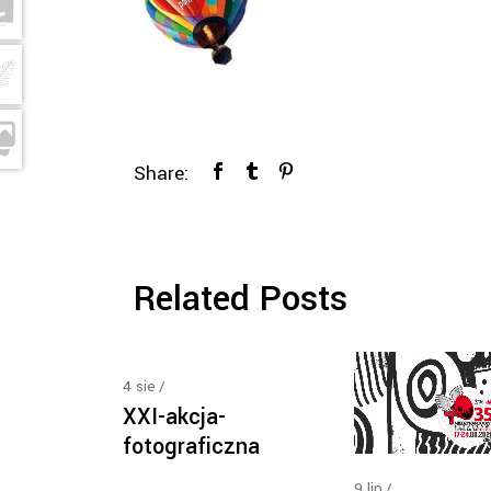
Share:
Related Posts
4
sie
XXI-akcja-
fotograficzna
9
lip