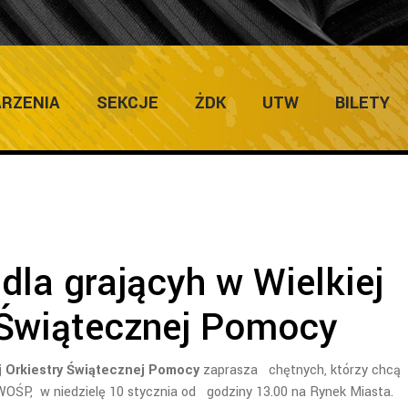
Home
/
Zapowiedzi Imprez
/
Informacja dla 
RZENIA
SEKCJE
ŻDK
UTW
BILETY
dla grającyh w Wielkiej
 Świątecznej Pomocy
j Orkiestry Świątecznej Pomocy
zaprasza chętnych, którzy chcą
OŚP, w niedzielę 10 stycznia od godziny 13.00 na Rynek Miasta.