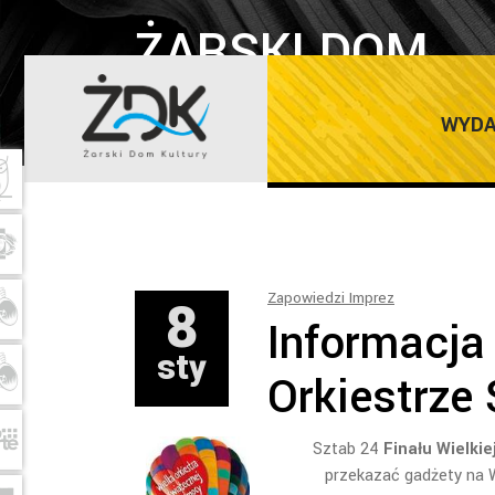
ŻARSKI DOM
KULTURY
WYDA
8
Zapowiedzi Imprez
Informacja 
sty
Orkiestrze
Sztab 24
Finału Wielkie
przekazać gadżety na W