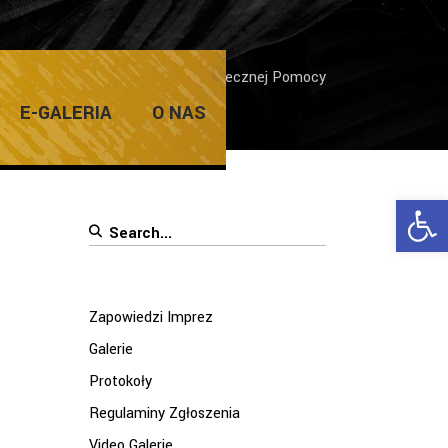
grającyh w Wielkiej Orkiestrze Świątecznej Pomocy
E-GALERIA
O NAS
Ope
Search
for:
Zapowiedzi Imprez
Galerie
Protokoły
Regulaminy Zgłoszenia
Video Galerie