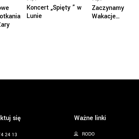
Koncert „Spięty ” w
owe
Zaczynamy
Lunie
otkania
Wakacje…
Żary
ktuj się
Ważne linki
RODO
74 24 13