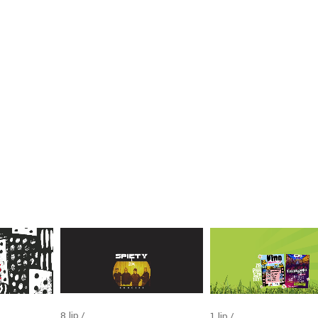
8
lip
1
lip