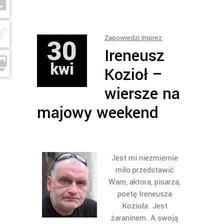
30
Zapowiedzi Imprez
Ireneusz
kwi
Kozioł –
wiersze na
majowy weekend
Jest mi niezmiernie
miło przedstawić
Wam, aktora, pisarza,
poetę Ireneusza
Kozioła. Jest
żaraninem. A swoją