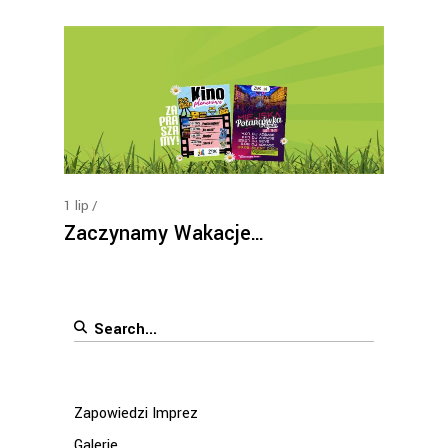
1
lip
Zaczynamy Wakacje…
Search
for:
Zapowiedzi Imprez
Galerie