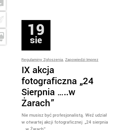
19
sie
Regulaminy Zgłoszenia
,
Zapowiedzi Imprez
IX akcja
fotograficzna „24
Sierpnia …..w
Żarach”
Nie musisz być profesjonalistą. Weź udział
w otwartej akcji fotograficznej „24 sierpnia
… w Żarach”