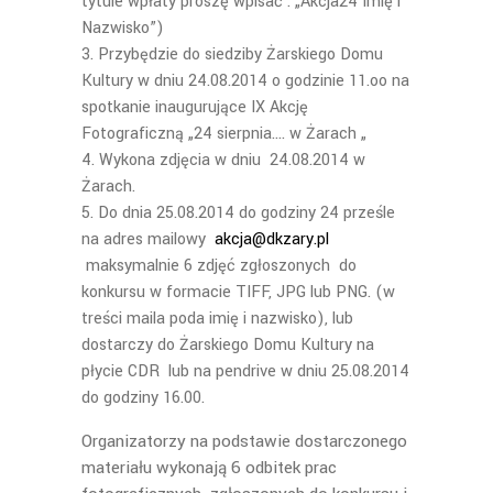
tytule wpłaty proszę wpisać : „Akcja24 Imię i
Nazwisko”)
Przybędzie do siedziby Żarskiego Domu
Kultury w dniu 24.08.2014 o godzinie 11.oo na
spotkanie inaugurujące IX Akcję
Fotograficzną „24 sierpnia…. w Żarach „
Wykona zdjęcia w dniu 24.08.2014 w
Żarach.
Do dnia 25.08.2014 do godziny 24 prześle
na adres mailowy
akcja@dkzary.pl
maksymalnie 6 zdjęć zgłoszonych do
konkursu w formacie TIFF, JPG lub PNG. (w
treści maila poda imię i nazwisko), lub
dostarczy do Żarskiego Domu Kultury na
płycie CDR lub na pendrive w dniu 25.08.2014
do godziny 16.00.
Organizatorzy na podstawie dostarczonego
materiału wykonają 6 odbitek prac