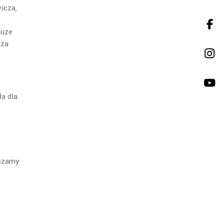
icza,
auze
sza
ła dla
szamy