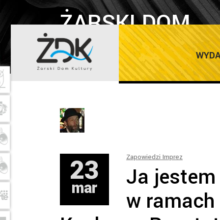
ŻARSKI DOM
Hom
KULTURY
WYDA
23
Zapowiedzi Imprez
Ja jestem
mar
w ramach 