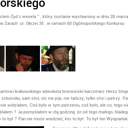
orskiego
estem Żyd z wesela ” , który zostanie wystawiony w dniu 28 marc
w Żarach ul. Okrzei 35 , w ramach 60 Ogólnopolskiego Konkursu
antowi krakowskiego adwokata bronowicki karczmarz Hersz Singe
szlusroku, sam stoi, nic nie pije, nie tańczy, tylko stoi i patrzy. Pa
ę nie widziałem. Coś było w tym patrzeniu, coś było, ale co, tego ni
ślałem ? Ja pomyślałem w złą godzinę, że od tego małego, bladeg
o to był ? Pan nie może wiedzieć, kto to był. To był ten Wyspiańsk