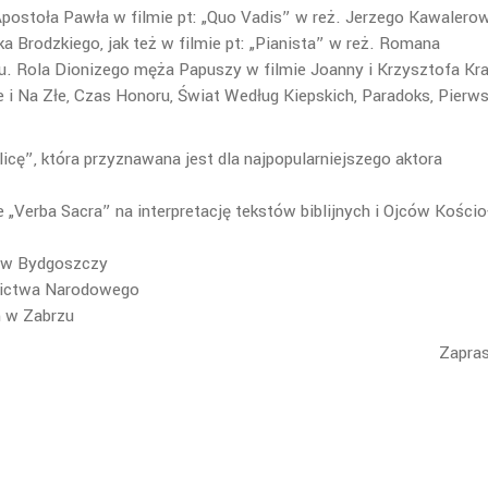
postoła Pawła w filmie pt: „Quo Vadis” w reż. Jerzego Kawalerow
ka Brodzkiego, jak też w filmie pt: „Pianista” w reż. Romana
u. Rola Dionizego męża Papuszy w filmie Joanny i Krzysztofa Kr
e i Na Złe, Czas Honoru, Świat Według Kiepskich, Paradoks, Pierw
icę”, która przyznawana jest dla najpopularniejszego aktora
e „Verba Sacra” na interpretację tekstów biblijnych i Ojców Kościo
r w Bydgoszczy
dzictwa Narodowego
m w Zabrzu
Zapra