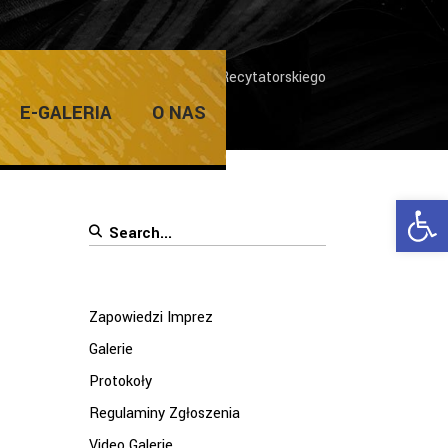
ach 60 Ogólnopolskiego Konkursu Recytatorskiego
E-GALERIA
O NAS
Ope
Search
for:
Zapowiedzi Imprez
l
Galerie
Protokoły
Regulaminy Zgłoszenia
Video Galerie