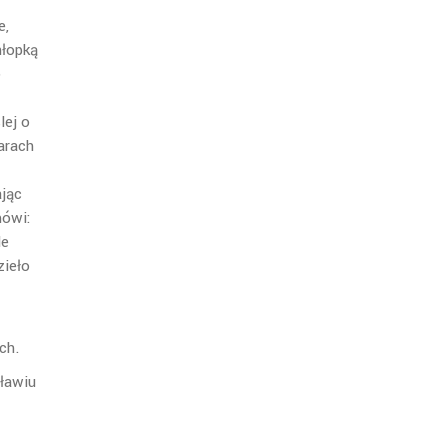
w
e,
hłopką
o
lej o
arach
ając
mówi:
le
zieło
ch.
ławiu