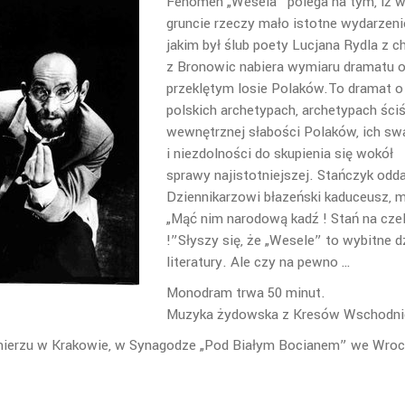
Fenomen „Wesela” polega na tym, iż 
gruncie rzeczy mało istotne wydarzeni
jakim był ślub poety Lucjana Rydla z c
z Bronowic nabiera wymiaru dramatu 
przeklętym losie Polaków.To dramat o
polskich archetypach, archetypach ściś
wewnętrznej słabości Polaków, ich sw
i niezdolności do skupienia się wokół
sprawy najistotniejszej. Stańczyk odd
Dziennikarzowi błazeński kaduceusz, 
„Mąć nim narodową kadź ! Stań na cze
!”Słyszy się, że „Wesele” to wybitne d
literatury. Ale czy na pewno …
Monodram trwa 50 minut.
Muzyka żydowska z Kresów Wschodni
imierzu w Krakowie, w Synagodze „Pod Białym Bocianem” we Wroc