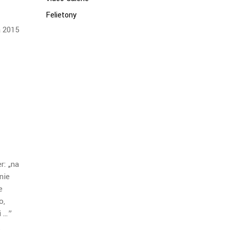
Felietony
a 2015
r: „na
nie
e
o,
i …”