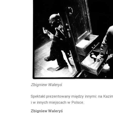
Zbigniew Waleryś
Spektakl prezentowany między innymi: na Kaz
i w innych miejscach w Polsce.
Zbigniew Waleryś