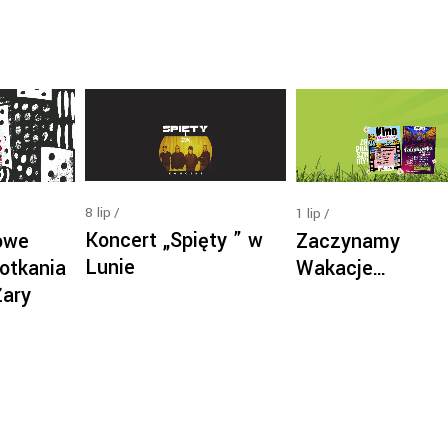
8
lip
1
lip
Koncert „Spięty ” w
owe
Zaczynamy
Lunie
otkania
Wakacje…
Żary