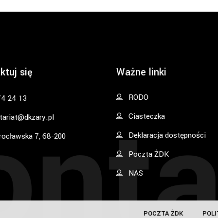
ktuj się
Ważne linki
onta
RODO
74 24 13
Ciasteczka
tariat@dkzary.pl
Deklaracja dostępności
rocławska 7, 68-200
Poczta ŻDK
NAS
POCZTA ŻDK
POLI