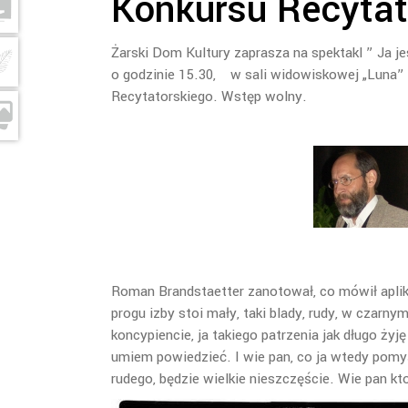
Konkursu Recytat
Żarski Dom Kultury zaprasza na spektakl ” Ja j
o godzinie 15.30, w sali widowiskowej „Luna” 
Recytatorskiego. Wstęp wolny.
Roman Brandstaetter zanotował, co mówił aplik
progu izby stoi mały, taki blady, rudy, w czarnym 
koncypiencie, ja takiego patrzenia jak długo żyj
umiem powiedzieć. I wie pan, co ja wtedy pomy
rudego, będzie wielkie nieszczęście. Wie pan kt