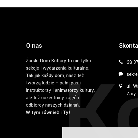
O nas
Skonta
Żarski Dom Kultury to nie tylko
K
68 3
sekcje i wydarzenia kulturalne.
sekre
Tak jak każdy dom, nasz też
tworzą ludzie – pełni pasji
ul. W
instruktorzy i animatorzy kultury,
Żary
ale też uczestnicy zajęć i
odbiorcy naszych działań.
W tym również i Ty!