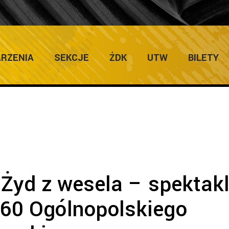
e
/
Zapowiedzi Imprez
/
Ja jestem Żyd z wesela – spektakl w ram
RZENIA
SEKCJE
ŻDK
UTW
BILETY
 Żyd z wesela – spektak
60 Ogólnopolskiego