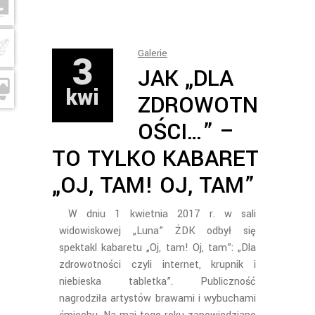
3
Galerie
JAK „DLA
kwi
ZDROWOTN
OŚCI…” –
TO TYLKO KABARET
„OJ, TAM! OJ, TAM”
W dniu 1 kwietnia 2017 r. w sali
widowiskowej „Luna” ŻDK odbył się
spektakl kabaretu „Oj, tam! Oj, tam”: „Dla
zdrowotności czyli internet, krupnik i
niebieska tabletka”. Publiczność
nagrodziła artystów brawami i wybuchami