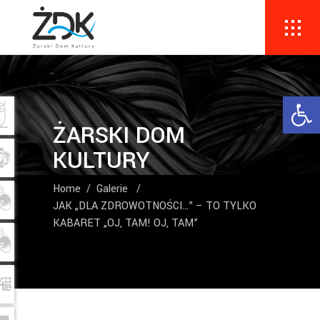
Ope
ŻARSKI DOM
KULTURY
Home
/
Galerie
/
JAK „DLA ZDROWOTNOŚCI…” – TO TYLKO
KABARET „OJ, TAM! OJ, TAM”