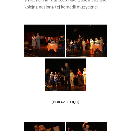
śmiechu. Na maj tego roku zapowiedziano
kolejną odsłonę tej komedii muzycznej.
[POKAZ ZDJĘĆ]