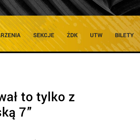
ULTURY
Home
/
RZENIA
SEKCJE
ŻDK
UTW
BILETY
ał to tylko z
ką 7”