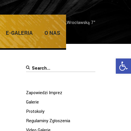
Galerie
/
Jak karnawał to tylko z „Wrocławską 7”
E-GALERIA
O NAS
Ope
Search
for:
Zapowiedzi Imprez
Galerie
Protokoły
Regulaminy Zgłoszenia
Video Galerie