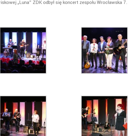
wiskowej „Luna” ŻDK odbył się koncert zespołu Wrocławska 7.