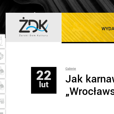
ŻARSKI DOM K
WYDA
22
Galerie
Jak karnaw
lut
„Wrocławs