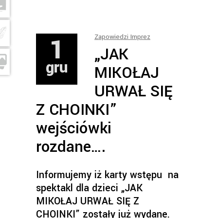
1
Zapowiedzi Imprez
„JAK
gru
MIKOŁAJ
URWAŁ SIĘ
Z CHOINKI”
wejściówki
rozdane….
Informujemy iż karty wstępu na
spektakl dla dzieci „JAK
MIKOŁAJ URWAŁ SIĘ Z
CHOINKI” zostały już wydane.