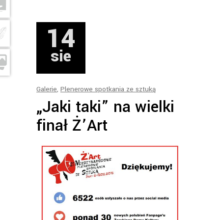
14
sie
Galerie
,
Plenerowe spotkania ze sztuką
„Jaki taki” na wielki
finał Ż’Art