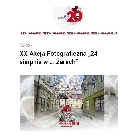
15
lip
XX Akcja Fotograficzna „24
sierpnia w … Żarach”