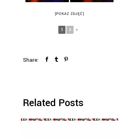
[POKAZ ZDJĘĆ]
1
2
►
Share:
Related Posts