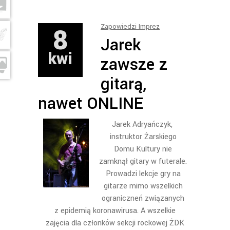
8
Zapowiedzi Imprez
Jarek
kwi
zawsze z
gitarą,
nawet ONLINE
Jarek Adryańczyk,
instruktor Żarskiego
Domu Kultury nie
zamknął gitary w futerale.
Prowadzi lekcje gry na
gitarze mimo wszelkich
ograniczneń związanych
z epidemią koronawirusa. A wszelkie
zajęcia dla członków sekcji rockowej ŻDK