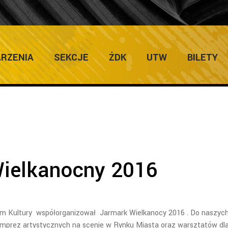
ULTURY
RZENIA
SEKCJE
ŻDK
UTW
BILETY
ielkanocny 2016
om Kultury współorganizował Jarmark Wielkanocy 2016 . Do naszyc
imprez artystycznych na scenie w Rynku Miasta oraz warsztatów dl