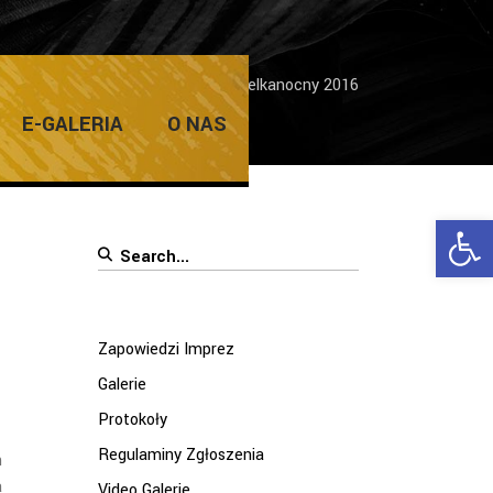
Home
/
Galerie
/
Jarmark Wielkanocny 2016
E-GALERIA
O NAS
Ope
Search
for:
Zapowiedzi Imprez
Galerie
Protokoły
Regulaminy Zgłoszenia
h
a
Video Galerie