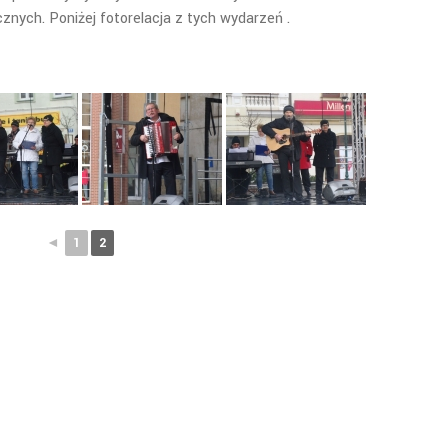
znych. Poniżej fotorelacja z tych wydarzeń .
◄
1
2