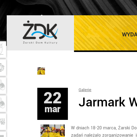
ŻARSKI DOM K
WYDA
22
Galerie
Jarmark W
mar
W dniach 18-20 marca, Żarski D
zadań należało zorganizowanie 