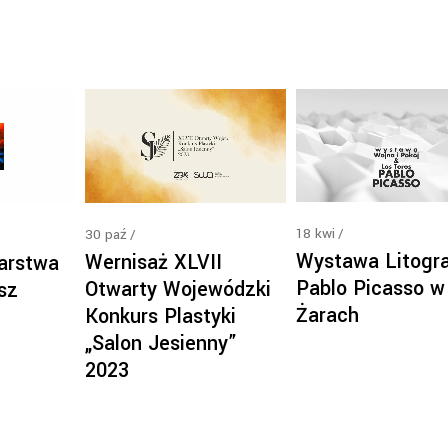
18
kwi
30
paź
Wystawa Litogra
Wernisaż XLVII
arstwa
Pablo Picasso w
Otwarty Wojewódzki
sz
Żarach
Konkurs Plastyki
„Salon Jesienny”
2023