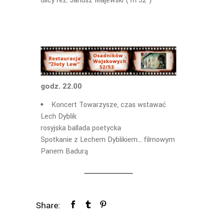
ulicy reż. Janusz Majewski (1h 52’)
godz. 22.00
Koncert Towarzysze, czas wstawać
Lech Dyblik
rosyjska ballada poetycka
Spotkanie z Lechem Dyblikiem… filmowym
Panem Badurą
Share: