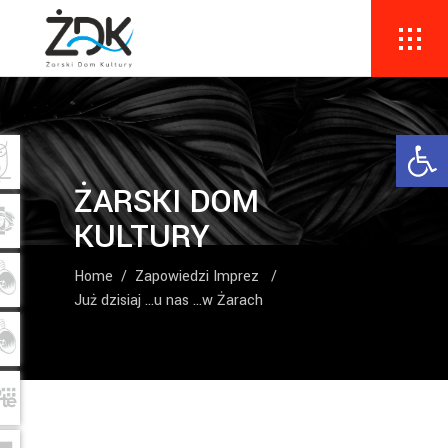
Ope
ŻARSKI DOM
KULTURY
Home
/
Zapowiedzi Imprez
/
Już dzisiaj …u nas …w Żarach