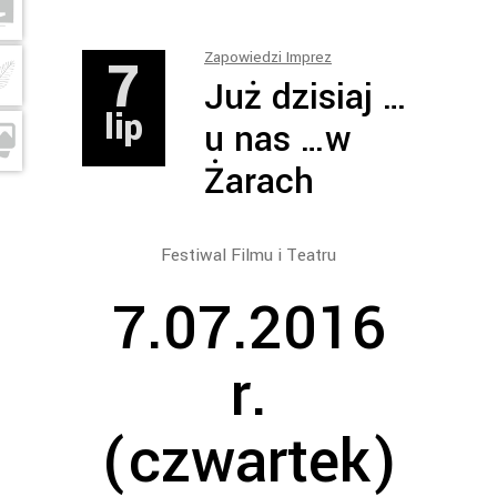
7
Zapowiedzi Imprez
Już dzisiaj …
lip
u nas …w
Żarach
Festiwal Filmu i Teatru
7.07.2016
r.
(czwartek)