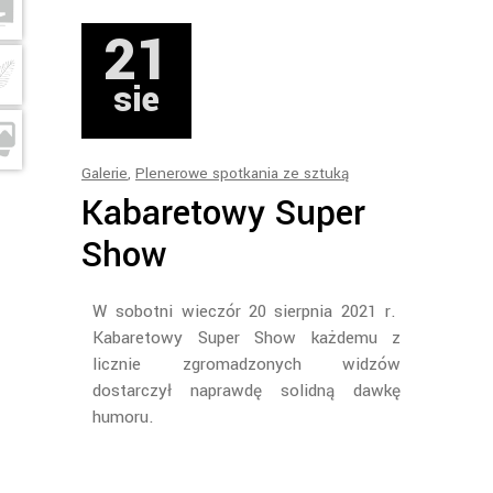
21
sie
Galerie
,
Plenerowe spotkania ze sztuką
Kabaretowy Super
Show
W sobotni wieczór 20 sierpnia 2021 r.
Kabaretowy Super Show każdemu z
licznie zgromadzonych widzów
dostarczył naprawdę solidną dawkę
humoru.