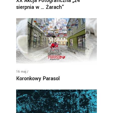
XX Akcja Fotograficzna „24
sierpnia w … Żarach”
16
maj
Koronkowy Parasol