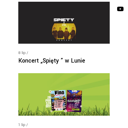
8
lip
Koncert „Spięty ” w Lunie
1
lip