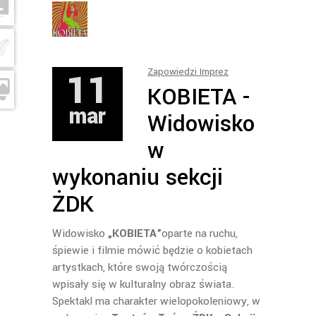
11
Zapowiedzi Imprez
KOBIETA -
mar
Widowisko
w
wykonaniu sekcji
ŻDK
Widowisko
„KOBIETA”
oparte na ruchu,
śpiewie i filmie mówić będzie o kobietach
artystkach, które swoją twórczością
wpisały się w kulturalny obraz świata.
Spektakl ma charakter wielopokoleniowy, w