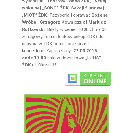
wykonaniu:
Teatrów Tańca ŻDK, Sekcji
wokalnej „SONG” ŻDK, Sekcji filmowej
„MIOT” ŻDK
. Reżyseria i oprawa :
Bożena
Wróbel, Grzegorz Kowalczuk i Mariusz
Rutkowski.
Bilety w cenie 10,00 zł. i 7,00
zł. ulgowy (dla członków sekcji ŻDK) do
nabycia w ŻDK online, oraz przed
koncertem. Zapraszamy
22.03.2015 r.
godz.17.00
sala widowiskowa „LUNA”
ŻDK ul. Okrzei 35.