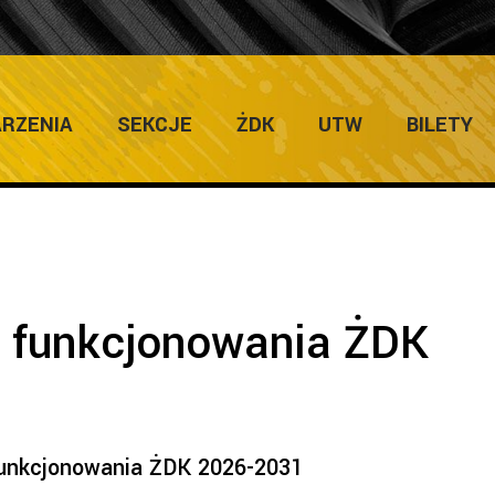
ULTURY
Home
/
Zapowiedzi Imp
RZENIA
SEKCJE
ŻDK
UTW
BILETY
 funkcjonowania ŻDK
1
unkcjonowania ŻDK 2026-2031