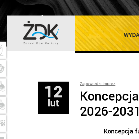
ŻARSKI DOM K
WYDA
12
Zapowiedzi Imprez
Koncepcja
lut
2026-203
Koncepcja f