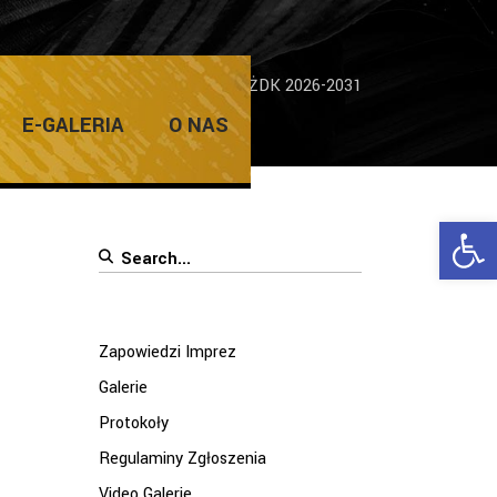
rez
/
Koncepcja funkcjonowania ŻDK 2026-2031
E-GALERIA
O NAS
Ope
Search
for:
Zapowiedzi Imprez
Galerie
Protokoły
Regulaminy Zgłoszenia
Video Galerie