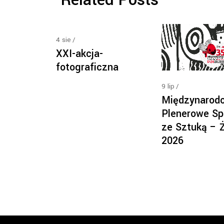
Related Posts
4
sie
XXI-akcja-
fotograficzna
9
lip
Międzynarod
Plenerowe Sp
ze Sztuką – 
2026