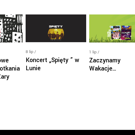
8
lip
1
lip
Koncert „Spięty ” w
owe
Zaczynamy
Lunie
otkania
Wakacje…
Żary