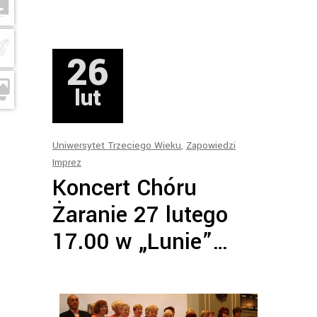
26
lut
Uniwersytet Trzeciego Wieku
,
Zapowiedzi
Imprez
Koncert Chóru
Żaranie 27 lutego
17.00 w „Lunie”…