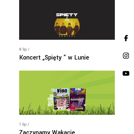
8
lip
Koncert „Spięty ” w Lunie
1
lip
Zaczynamy Wakacje…