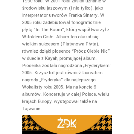
1990 roku. W 2001 roku zyskał uznanie w
środowisku jazzowym (i nie tylko), jako
interpretator utworów Franka Sinatry. W
2005 roku zadebiutował fonograficznie
płytą “In The Room”, którą współtworzył z
Witoldem Cisło. Album ten okazał się
wielkim sukcesem (Platynowa Płyta),
również dzięki piosence “Prócz Ciebie Nic”
w duecie z Kayah, promującej album.
Piosenka została nagrodzona „Fryderykiem”
2005. Krzysztof jest również laureatem
nagrody „Fryderyka” dla najlepszego
Wokalisty roku 2005. Ma na koncie 6
albumów. Koncertuje w całej Polsce, wielu
krajach Europy, występował także na
Tajwanie.