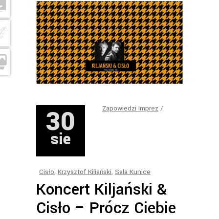
30
Zapowiedzi Imprez
sie
Cisło
,
Krzysztof Kiliański
,
Sala Kunice
Koncert Kiljański &
Cisło – Prócz Ciebie