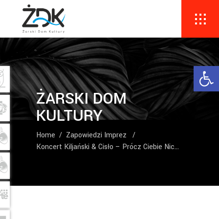
Ope
ŻARSKI DOM
KULTURY
Home
/
Zapowiedzi Imprez
/
Koncert Kiljański & Cisło – Prócz Ciebie Nic…