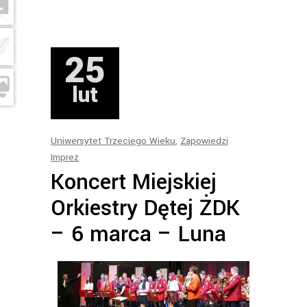
25
lut
Uniwersytet Trzeciego Wieku
,
Zapowiedzi
Imprez
Koncert Miejskiej
Orkiestry Dętej ŻDK
– 6 marca – Luna