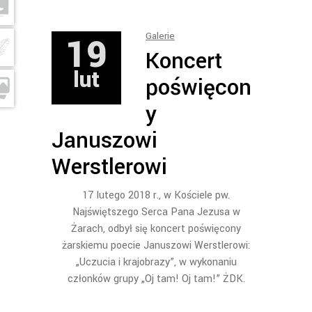
19
Galerie
Koncert
lut
poświęcon
y
Januszowi
Werstlerowi
17 lutego 2018 r., w Kościele pw.
Najświętszego Serca Pana Jezusa w
Żarach, odbył się koncert poświęcony
żarskiemu poecie Januszowi Werstlerowi:
„Uczucia i krajobrazy”, w wykonaniu
członków grupy „Oj tam! Oj tam!” ŻDK.