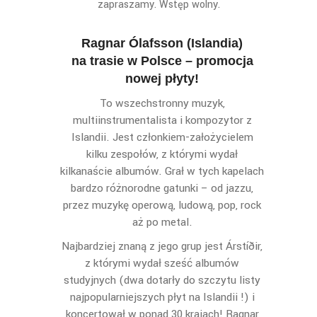
zapraszamy. Wstęp wolny.
Ragnar Ólafsson (Islandia)
na trasie w Polsce – promocja
nowej płyty!
To wszechstronny muzyk,
multiinstrumentalista i kompozytor z
Islandii. Jest członkiem-założycielem
kilku zespołów, z którymi wydał
kilkanaście albumów. Grał w tych kapelach
bardzo różnorodne gatunki – od jazzu,
przez muzykę operową, ludową, pop, rock
aż po metal.
Najbardziej znaną z jego grup jest Árstíðir,
z którymi wydał sześć albumów
studyjnych (dwa dotarły do szczytu listy
najpopularniejszych płyt na Islandii !) i
koncertował w ponad 30 krajach! Ragnar