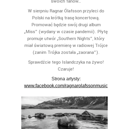
swoich fanów…
W sierpniu Ragnar Ólafsson przyleci do
Polski na krótką trasę koncertową.
Promować będzie swój drugi album
„Miss” (wydany w czasie pandemii). Płytę
promuje utwór „Southern Nights”, który
miał światową premierę w radiowej Trójce
(zanim Trójka została „zaorana”).
Sprawdźcie tego Islandczyka na żywo!
Czaruje!
Strona artysty:
www.facebook.com/ragnarolafssonmusic