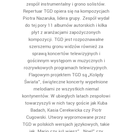
zespół instrumentalny i grono solistów.
Repertuar TGD opiera się na kompozycjach
Piotra Nazaruka, lidera grupy. Zespół wydał
do tej pory 11 albumów autorskich i kilka
płyt z aranżacjami zapożyczonych
kompozycji. TGD jest rozpoznawalne
szerszemu gronu widzów również za
sprawą koncertów telewizyjnych i
gościnnym występom w muzycznych i
rozrywkowych programach telewizyjnych.
Flagowym projektem TGD są „Kolędy
Świata”, świąteczne koncerty wypełnione
melodiami ze wszystkich niemal
kontynentów. W ubiegłych latach zespołowi
towarzyszyli w nich tacy goście jak Kuba
Badach, Kasia Cerekwicka czy Piotr
Cugowski. Utwory wypromowane przez
TGD w polskich wersjach językowych, takie
jak „Mario czy już wiesz”, „Noel” czy