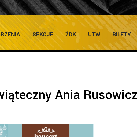
ULTURY
Home
/
Zapowiedzi Imp
RZENIA
SEKCJE
ŻDK
UTW
BILETY
wiąteczny Ania Rusowicz