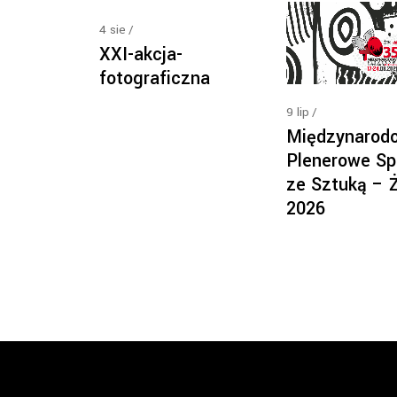
4
sie
XXI-akcja-
fotograficzna
9
lip
Międzynarod
Plenerowe Sp
ze Sztuką – 
2026