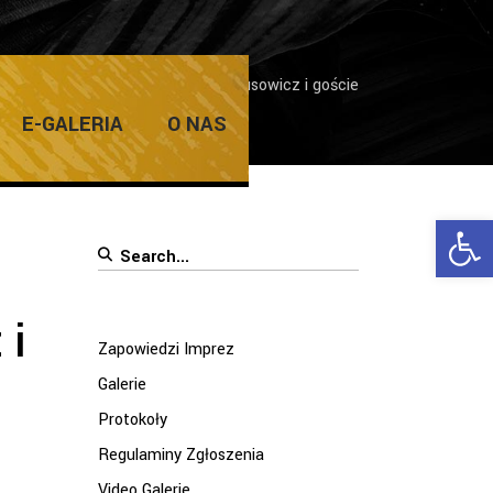
rez
/
Koncert Świąteczny Ania Rusowicz i goście
E-GALERIA
O NAS
Ope
Search
for:
 i
Zapowiedzi Imprez
Galerie
Protokoły
Regulaminy Zgłoszenia
Video Galerie