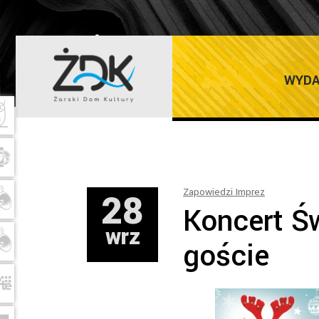
ŻARSKI DOM K
WYDA
28
Zapowiedzi Imprez
Koncert Ś
wrz
goście