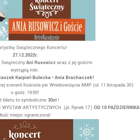
rtystkę Świątecznego Koncertu!
27.12.2022r.
t Świąteczny
Ani Rusowicz
wraz z jej gośćmi
wystąpią min.
taszek Karpiel-Bułecka • Ania Brachaczek!
ej scenerii Kościoła pw. Wniebowzięcia NMP (ul. 11 listopada 30)
o godz. 19:00!
t biletu to symboliczne
30zł
!
 WYSTAW ARTYSTYCZNYCH (pl. Rynek 17)
OD 10 PAŹDZIERNIKA
Ilość miejsc ograniczona!