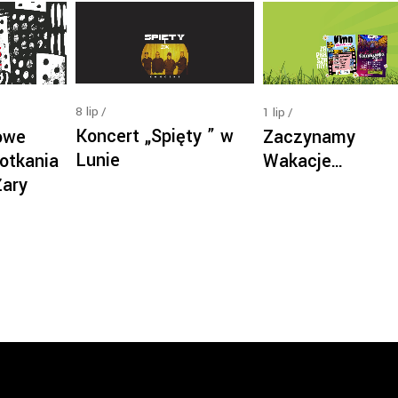
8
lip
1
lip
Koncert „Spięty ” w
owe
Zaczynamy
Lunie
otkania
Wakacje…
Żary