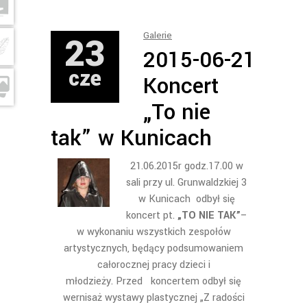
23
Galerie
2015-06-21
cze
Koncert
„To nie
tak” w Kunicach
21.06.2015r godz.17.00 w
sali przy ul. Grunwaldzkiej 3
w Kunicach odbył się
koncert pt.
„TO NIE TAK”
–
w wykonaniu wszystkich zespołów
artystycznych, będący podsumowaniem
całorocznej pracy dzieci i
młodzieży. Przed koncertem odbył się
wernisaż wystawy plastycznej „Z radości