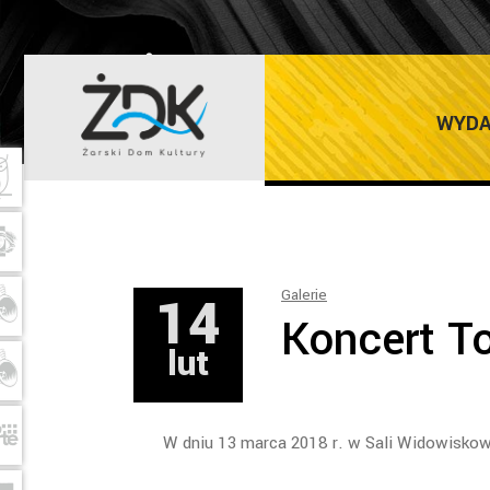
ŻARSKI DOM K
WYDA
14
Galerie
Koncert T
lut
W dniu 13 marca 2018 r. w Sali Widowisko