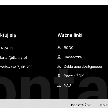
ktuj się
Ważne linki
onta
RODO
74 24 13
Ciasteczka
tariat@dkzary.pl
Deklaracja dostępności
rocławska 7, 68-200
Poczta ŻDK
NAS
POCZTA ŻDK
POLI