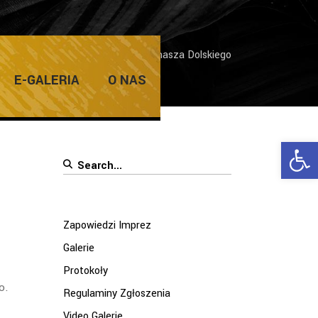
Home
/
Galerie
/
Koncert Tomasza Dolskiego
E-GALERIA
O NAS
Ope
Search
for:
Zapowiedzi Imprez
Galerie
Protokoły
o.
Regulaminy Zgłoszenia
Video Galerie