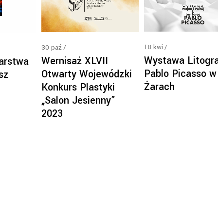
18
kwi
30
paź
Wystawa Litogra
Wernisaż XLVII
arstwa
Pablo Picasso w
Otwarty Wojewódzki
sz
Żarach
Konkurs Plastyki
„Salon Jesienny”
2023