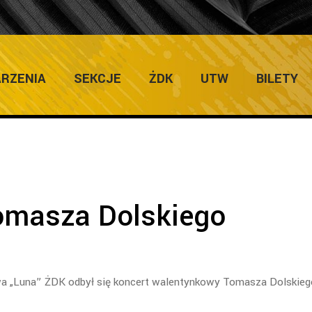
ULTURY
RZENIA
SEKCJE
ŻDK
UTW
BILETY
omasza Dolskiego
wa „Luna” ŻDK odbył się koncert walentynkowy Tomasza Dolskieg