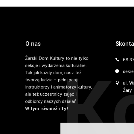
O nas
Skonta
Żarski Dom Kultury to nie tylko
K
68 3
sekcje i wydarzenia kulturalne.
sekre
Tak jak każdy dom, nasz też
tworzą ludzie – pełni pasji
ul. W
instruktorzy i animatorzy kultury,
Żary
ale też uczestnicy zajęć i
odbiorcy naszych działań.
W tym również i Ty!