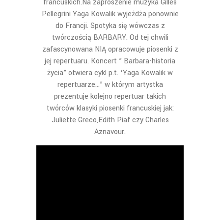
francuskich.Na zaproszenie muzyka Gilles
Pellegrini Yaga Kowalik wyjeżdża ponownie
do Francji. Spotyka się wówczas z
twórczością BARBARY. Od tej chwili
zafascynowana NIĄ opracowuje piosenki z
jej repertuaru. Koncert ” Barbara-historia
życia” otwiera cykl p.t. ‘Yaga Kowalik w
repertuarze…” w którym artystka
prezentuje kolejno repertuar takich
twórców klasyki piosenki francuskiej jak:
Juliette Greco,Edith Piaf czy Charles
Aznavour.