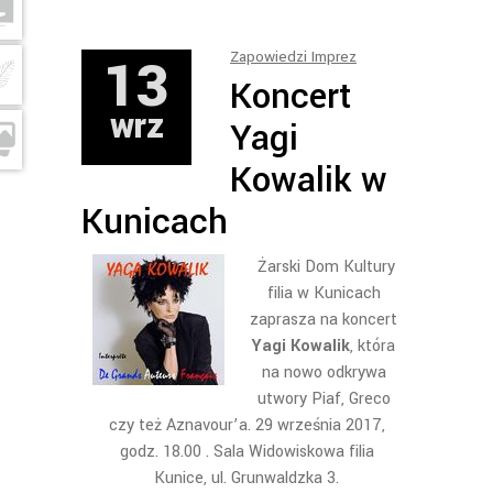
13
Zapowiedzi Imprez
Koncert
wrz
Yagi
Kowalik w
Kunicach
Żarski Dom Kultury
filia w Kunicach
zaprasza na koncert
Yagi Kowalik
, która
na nowo odkrywa
utwory Piaf, Greco
czy też Aznavour’a. 29 września 2017,
godz. 18.00 . Sala Widowiskowa filia
Kunice, ul. Grunwaldzka 3.