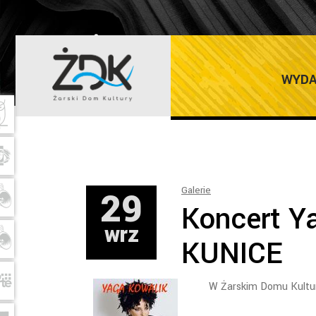
ŻARSKI DOM K
WYDA
29
Galerie
Koncert Y
wrz
KUNICE
W Żarskim Domu Kultury 