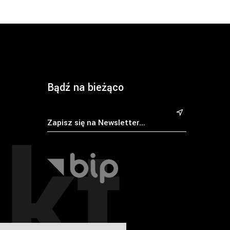
Bądź na bieżąco
kt
&