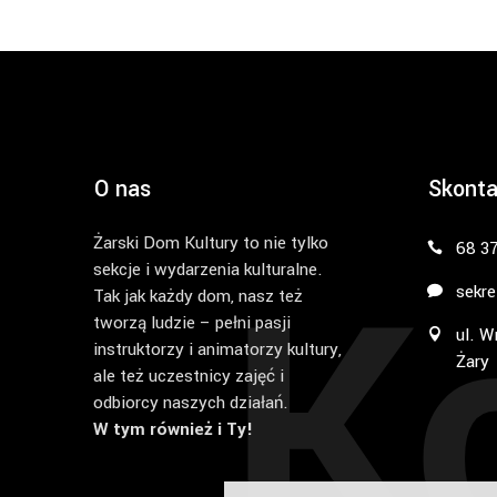
O nas
Skonta
Żarski Dom Kultury to nie tylko
K
68 3
sekcje i wydarzenia kulturalne.
sekre
Tak jak każdy dom, nasz też
tworzą ludzie – pełni pasji
ul. W
instruktorzy i animatorzy kultury,
Żary
ale też uczestnicy zajęć i
odbiorcy naszych działań.
W tym również i Ty!