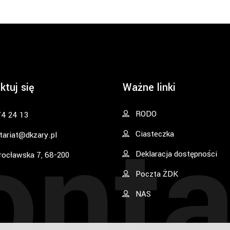
ktuj się
Ważne linki
onta
RODO
74 24 13
Ciasteczka
tariat@dkzary.pl
Deklaracja dostępności
rocławska 7, 68-200
Poczta ŻDK
NAS