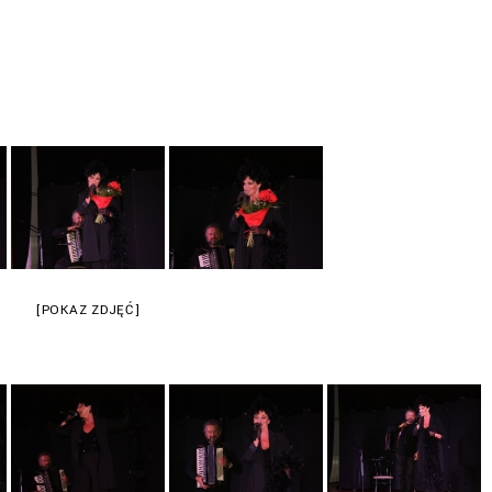
[POKAZ ZDJĘĆ]