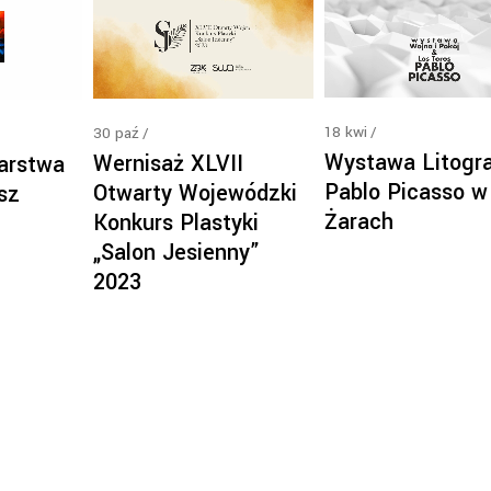
18
kwi
30
paź
Wystawa Litogra
Wernisaż XLVII
arstwa
Pablo Picasso w
Otwarty Wojewódzki
sz
Żarach
Konkurs Plastyki
„Salon Jesienny”
2023