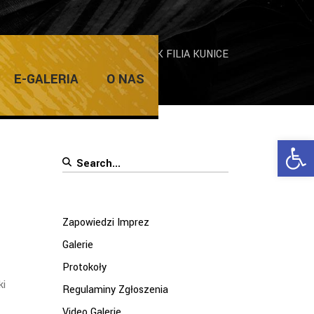
erie
/
Koncert Yagi Kowalik w ŻDK FILIA KUNICE
E-GALERIA
O NAS
Ope
Search
for:
Zapowiedzi Imprez
Galerie
Protokoły
ki
Regulaminy Zgłoszenia
Video Galerie