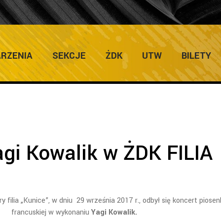
ULTURY
Home
/
Gal
RZENIA
SEKCJE
ŻDK
UTW
BILETY
agi Kowalik w ŻDK FILIA
filia „Kunice”, w dniu 29 września 2017 r., odbył się koncert piosen
francuskiej w wykonaniu
Yagi Kowalik.