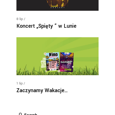
8
lip
Koncert „Spięty ” w Lunie
1
lip
Zaczynamy Wakacje…
Search