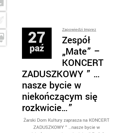
27
Zapowiedzi Imprez
Zespół
paź
„Mate” –
KONCERT
ZADUSZKOWY ” …
nasze bycie w
niekończącym się
rozkwicie…”
Żarski Dom Kultury zaprasza na KONCERT
ZADUSZKOWY ” …nasze bycie w