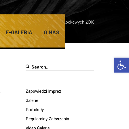
dzi Imprez
/
Koncert Zespołów Rockowych ŻDK
E-GALERIA
O NAS
Ope
Search
for:
K
Zapowiedzi Imprez
Galerie
Protokoły
Regulaminy Zgłoszenia
Video Galerie