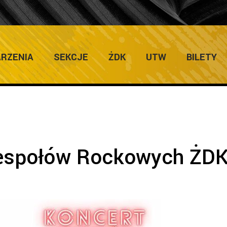
ULTURY
Home
/
Zapowie
RZENIA
SEKCJE
ŻDK
UTW
BILETY
Zespołów Rockowych ŻD