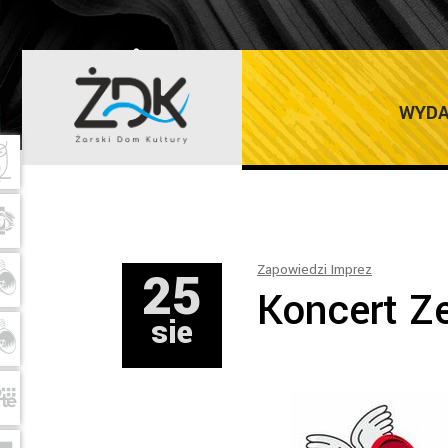
ŻARSKI DOM K
WYDA
25
Zapowiedzi Imprez
Koncert 
sie