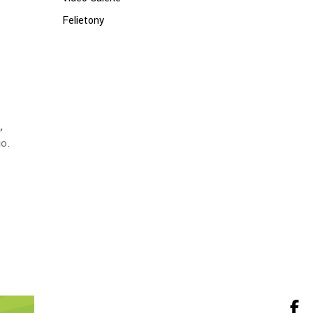
Felietony
,
ego.