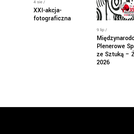
4
sie
XXI-akcja-
fotograficzna
9
lip
Międzynarod
Plenerowe Sp
ze Sztuką – 
2026