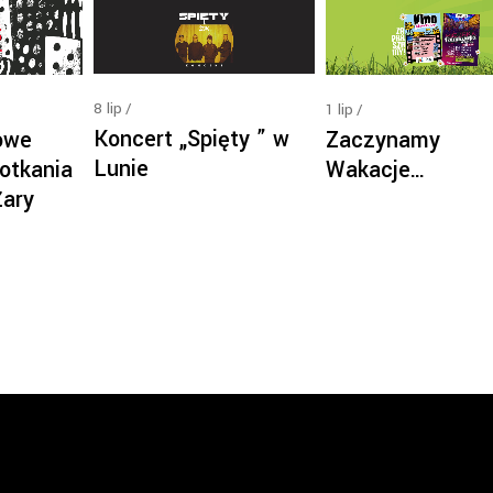
8
lip
1
lip
Koncert „Spięty ” w
owe
Zaczynamy
Lunie
otkania
Wakacje…
Żary