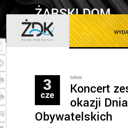
ŻARSKI DOM
KULTURY
WYDA
3
Galerie
Koncert ze
cze
okazji Dni
Obywatelskich