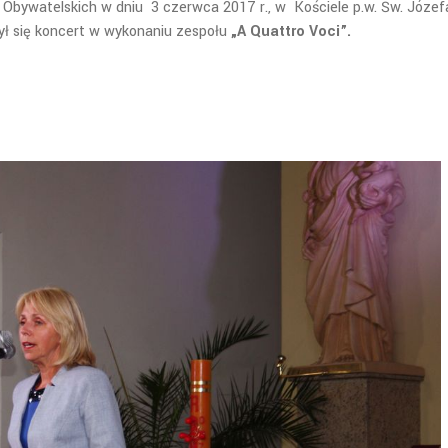
w Obywatelskich w dniu 3 czerwca 2017 r., w Kościele p.w. Św. Józef
ył się koncert w wykonaniu zespołu
„A Quattro Voci”.