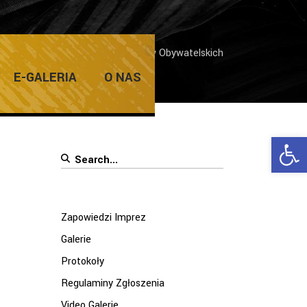
Voci” z okazji Dnia Wolności i Praw Obywatelskich
E-GALERIA
O NAS
Ope
Search
for:
Zapowiedzi Imprez
Galerie
Protokoły
Regulaminy Zgłoszenia
Video Galerie