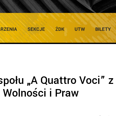
Home
/
Galerie
/
Koncert zespołu „A Quattro 
RZENIA
SEKCJE
ŻDK
UTW
BILETY
społu „A Quattro Voci” z
a Wolności i Praw