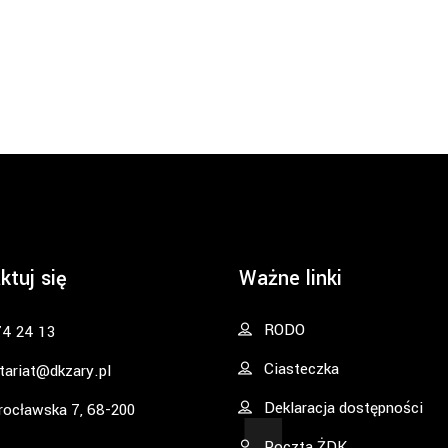
ktuj się
Ważne linki
RODO
74 24 13
Ciasteczka
tariat@dkzary.pl
Deklaracja dostępności
rocławska 7, 68-200
Poczta ŻDK