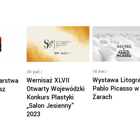
18
kwi
30
paź
Wystawa Litogra
Wernisaż XLVII
arstwa
Pablo Picasso w
Otwarty Wojewódzki
sz
Żarach
Konkurs Plastyki
„Salon Jesienny”
2023