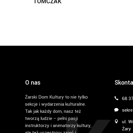
TOMCZAK
O nas
Skonta
Żarski Dom Kultury to nie tylko
68 3
sekcje i wydarzenia kulturalne.
sekre
Tak jak każdy dom, nasz też
tworzą ludzie – pełni pasji
ul. W
instruktorzy i animatorzy kultury,
Żary
ale też uczestnicy zajęć i