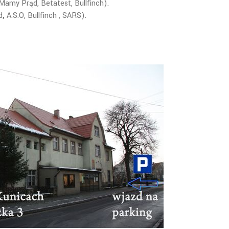
Mamy Prąd, Betatest, Bullfinch).
d
,
A.S.O, Bullfinch , SARS).