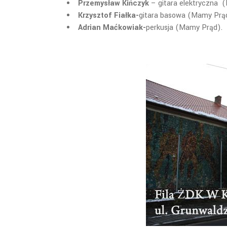
Przemysław Kińczyk
– gitara elektryczna (
Krzysztof Fiałka-
gitara basowa
(Mamy Prą
Adrian Maćkowiak-
perkusja (Mamy Prąd).