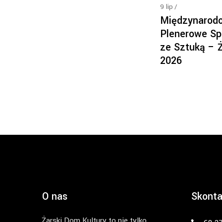
9
lip
Międzynarod
Plenerowe Sp
ze Sztuką – 
2026
O nas
Skonta
Żarski Dom Kultury to nie tylko