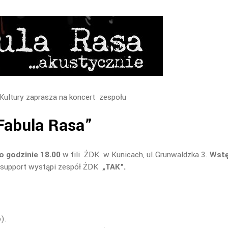
ultury zaprasza na koncert zespołu
Fabula Rasa”
o godzinie 18.00
w fili ŻDK w Kunicach, ul.Grunwaldzka 3.
Wst
 support wystąpi zespół ŻDK
„TAK”.
).