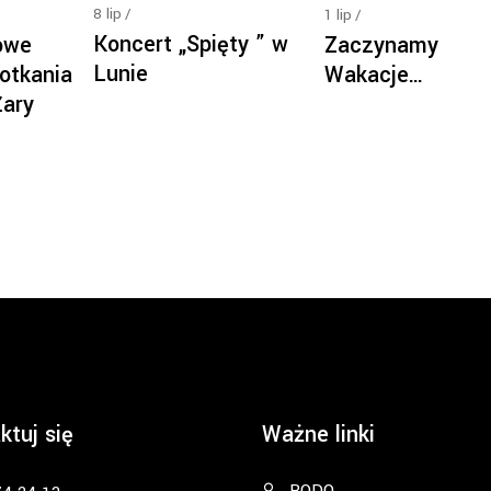
8
lip
1
lip
Koncert „Spięty ” w
owe
Zaczynamy
Lunie
otkania
Wakacje…
Żary
ktuj się
Ważne linki
RODO