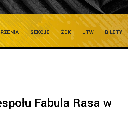
ULTURY
Home
/
Zapowiedzi Im
RZENIA
SEKCJE
ŻDK
UTW
BILETY
espołu Fabula Rasa w