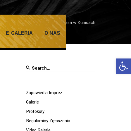
prez
/
Koncert Zespołu Fabula Rasa w Kunicach
E-GALERIA
O NAS
Ope
Search
for:
Zapowiedzi Imprez
Galerie
Protokoły
Regulaminy Zgłoszenia
Video Galerie