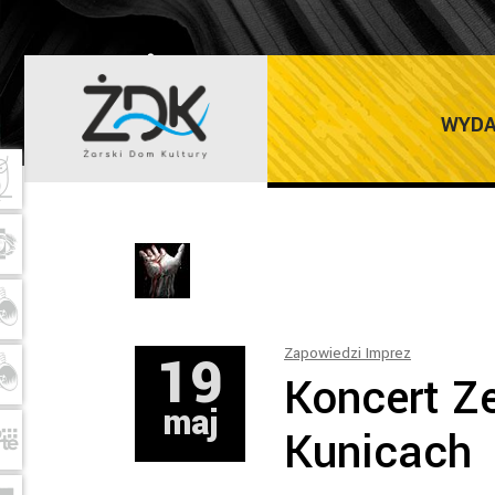
ŻARSKI DOM K
WYDA
19
Zapowiedzi Imprez
Koncert Z
maj
Kunicach