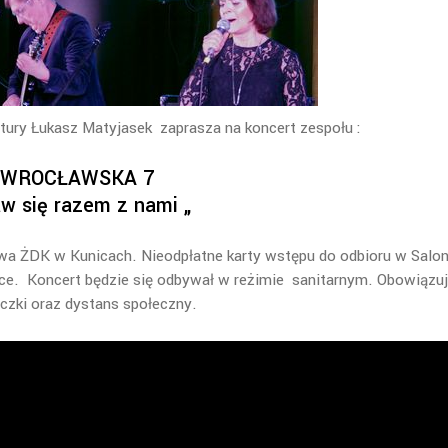
tury Łukasz Matyjasek zaprasza na koncert zespołu :
WROCŁAWSKA 7
w się razem z nami „
a ŻDK w Kunicach. Nieodpłatne karty wstępu do odbioru w Salon
ce. Koncert będzie się odbywał w reżimie sanitarnym. Obowiązu
zki oraz dystans społeczny.