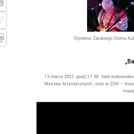
Dyrektor Żarskiego Domu Kul
„Ba
13 marca 2021, godz,17.00 Sala widowiskow
Wystaw Artystycznych , oraz w ŻDK – Kuni
masec