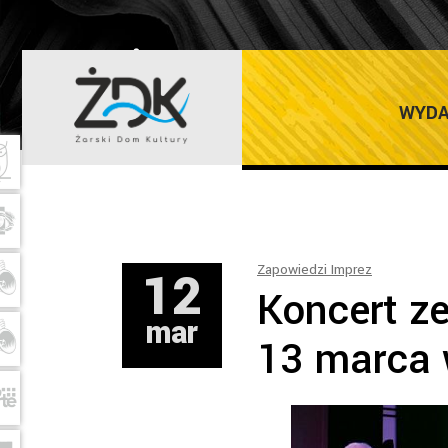
ŻARSKI DOM K
WYDA
12
Zapowiedzi Imprez
Koncert z
mar
13 marca 