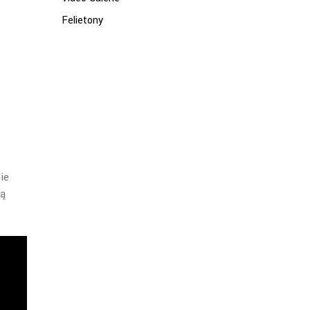
Felietony
ie
ją