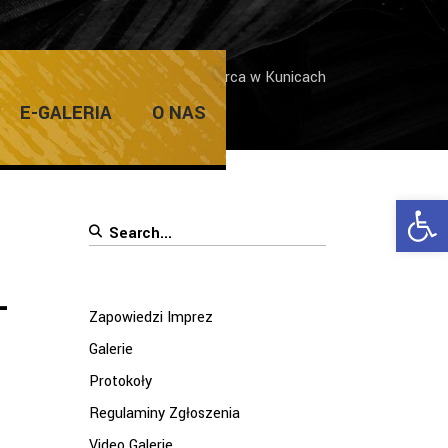
 zespołu „Wrocławska 7 ” – 13 marca w Kunicach
E-GALERIA
O NAS
Ope
Search
for:
–
Zapowiedzi Imprez
Galerie
Protokoły
Regulaminy Zgłoszenia
Video Galerie