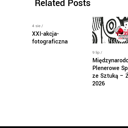
Related Posts
4
sie
XXI-akcja-
fotograficzna
9
lip
Międzynarod
Plenerowe Sp
ze Sztuką – 
2026