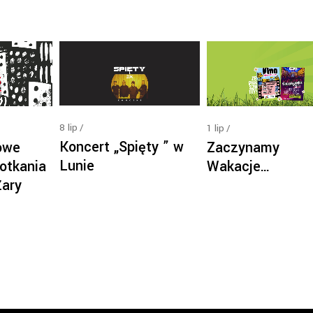
8
lip
1
lip
Koncert „Spięty ” w
owe
Zaczynamy
Lunie
otkania
Wakacje…
Żary