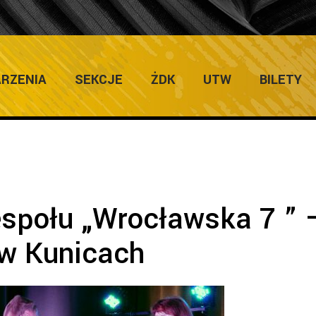
ULTURY
Home
/
Zapowiedzi Imprez
/
Koncert
RZENIA
SEKCJE
ŻDK
UTW
BILETY
espołu „Wrocławska 7 ” 
w Kunicach