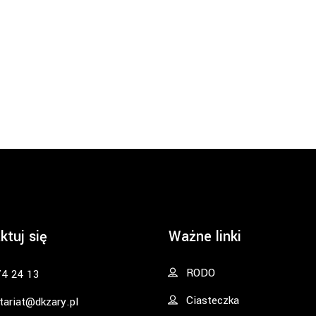
ktuj się
Ważne linki
RODO
74 24 13
Ciasteczka
tariat@dkzary.pl