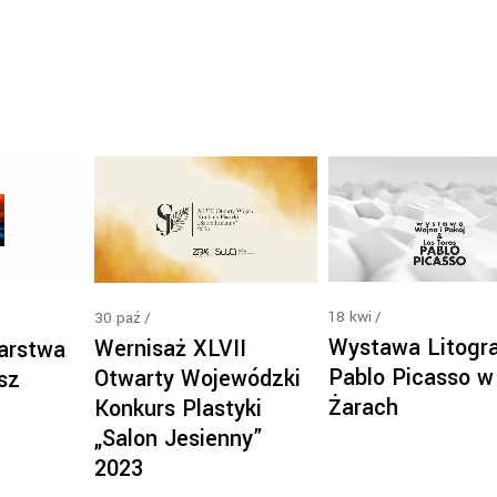
18
kwi
30
paź
Wystawa Litogra
Wernisaż XLVII
arstwa
Pablo Picasso w
Otwarty Wojewódzki
sz
Żarach
Konkurs Plastyki
„Salon Jesienny”
2023