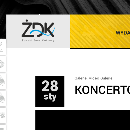
ŻARSKI DOM K
WYDA
28
Galerie
,
Video Galerie
KONCERT
sty