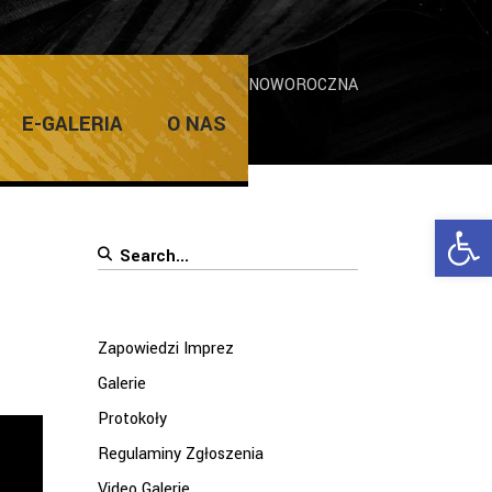
me
/
Galerie
/
KONCERTONADA NOWOROCZNA
E-GALERIA
O NAS
Ope
Search
for:
Zapowiedzi Imprez
Galerie
Protokoły
Regulaminy Zgłoszenia
Video Galerie