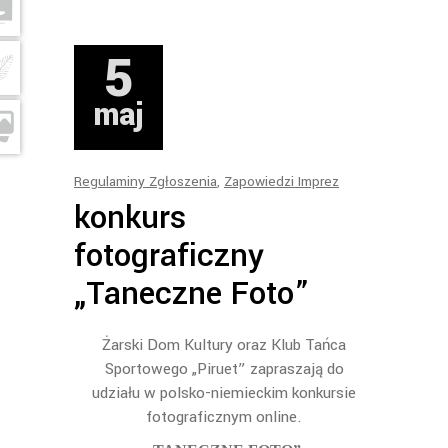
5
maj
Regulaminy Zgłoszenia
,
Zapowiedzi Imprez
konkurs
fotograficzny
„Taneczne Foto”
Żarski Dom Kultury oraz Klub Tańca
Sportowego „Piruet” zapraszają do
udziału w polsko-niemieckim konkursie
fotograficznym online.