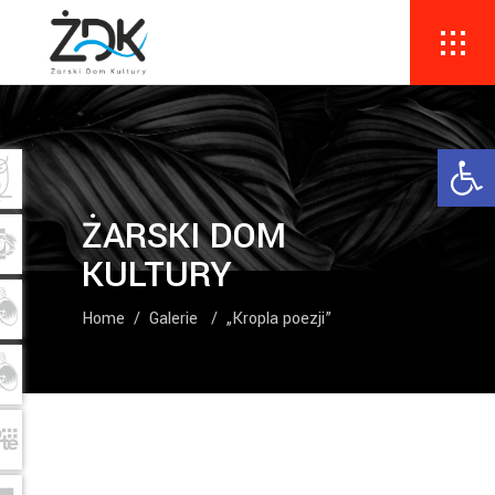
Ope
ŻARSKI DOM
KULTURY
Home
/
Galerie
/
„Kropla poezji”