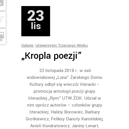
23
lis
Galerie
,
Uniwersytet Trzeciego Wieku
„Kropla poezji”
23 listopada 2018 r. w sali
widowiskowej „Luna” Żarskiego Domu
Kultury odbył się wieczór literacki –
promocja antologii poezji grupy
literackiej „Rym” UTW ŻDK. Udział w
nim oprócz autorów – członków grupy
literackiej: Haliny Borowiec, Barbary
Grotkiewicz, Feliksy Danuty Kamińskiej,
Anieli Kondratowicz, Janiny Lenart,