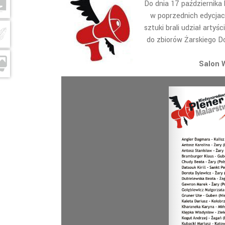
Do dnia 17 października
w poprzednich edycja
sztuki brali udział artyś
do zbiorów Żarskiego D
Salon W