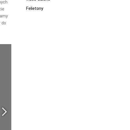
nych
Felietony
ie
ądamy
y do