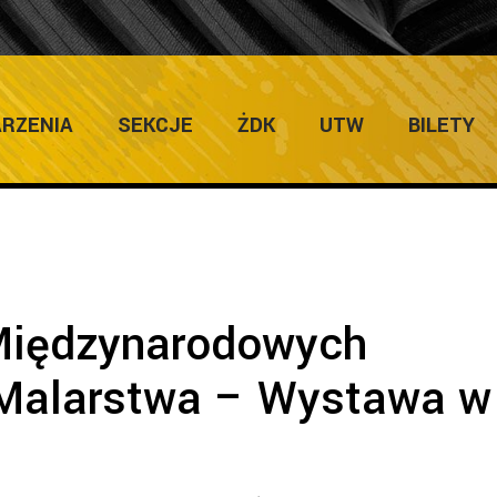
Home
/
Zapowiedzi Imprez
/
Laureaci Międzyn
RZENIA
SEKCJE
ŻDK
UTW
BILETY
Międzynarodowych
Malarstwa – Wystawa w