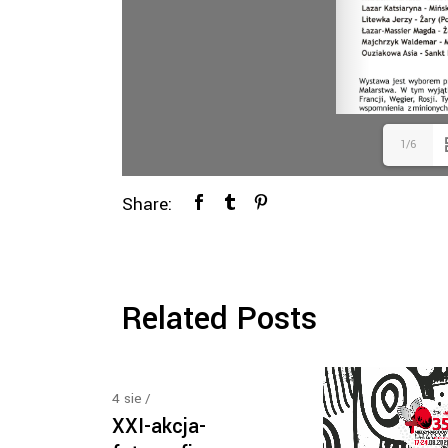
1/6
Share:
Related Posts
4
sie
XXI-akcja-