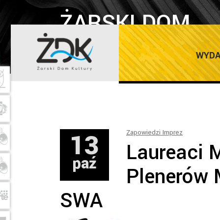
ŻARSKI DOM
KULTURY
WYDA
13
Zapowiedzi Imprez
Laureaci 
paź
Plenerów 
SWA