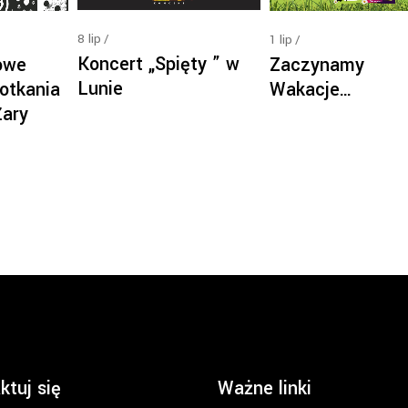
8
lip
1
lip
Koncert „Spięty ” w
owe
Zaczynamy
Lunie
otkania
Wakacje…
Żary
ktuj się
Ważne linki