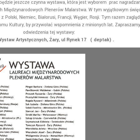
 będzie jeszcze czynna wystawa, która jest wyborem prac nagradza
ch Międzynarodowych Plenerów Malarstwa. W tym wyjątkowym święc
ci z Polski, Niemiec, Białorusi, Francji, Węgier, Rosji. Tym razem zagl
omu Kultury, by przywołać wspomnienia z minionych lat. Zapraszam
odwiedzenia tej wystawy:
ystaw Artystycznych, Żary, ul Rynek 17 ( deptak) .