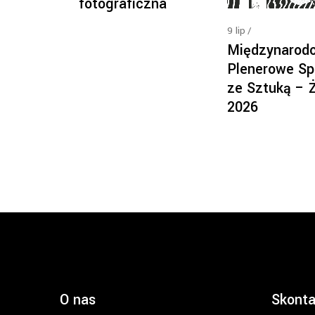
fotograficzna
9
lip
Międzynarod
Plenerowe Sp
ze Sztuką – 
2026
O nas
Skonta