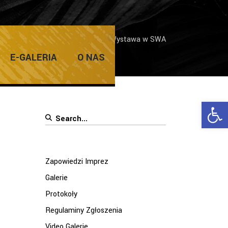
arodowych Plenerów Malarstwa – Wystawa w SWA
E-GALERIA
O NAS
Ope
Search
for:
Zapowiedzi Imprez
Galerie
Protokoły
Regulaminy Zgłoszenia
Video Galerie