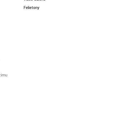
Felietony
e
żimu