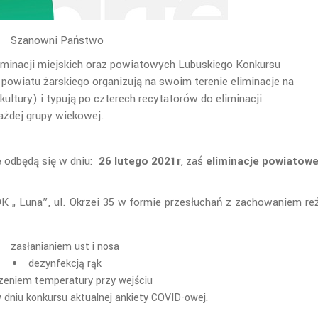
Szanowni Państwo
liminacji miejskich oraz powiatowych Lubuskiego Konkursu
 powiatu żarskiego organizują na swoim terenie eliminacje na
ltury) i typują po czterech recytatorów do eliminacji
ażdej grupy wiekowej.
e
odbędą się w dniu:
26 lutego 2021r
, zaś
eliminacje powiatow
K „ Luna”, ul. Okrzei 35 w formie przesłuchań z zachowaniem re
zasłanianiem ust i nosa
dezynfekcją rąk
zeniem temperatury przy wejściu
dniu konkursu aktualnej ankiety COVID-owej.