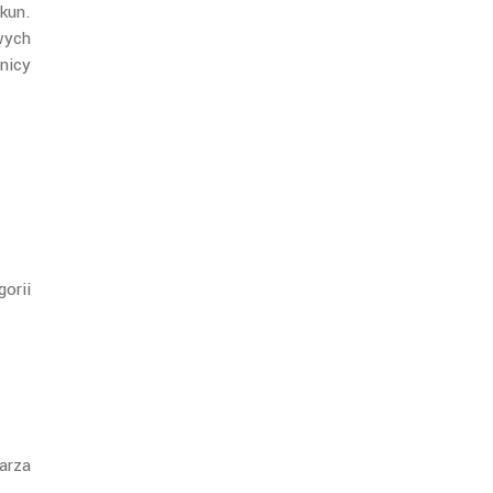
kun.
wych
nicy
orii
arza