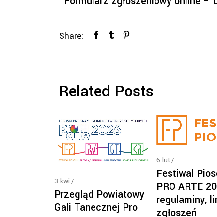
Formularz zgłoszeniowy online –
Share:
Related Posts
6
lut
Festiwal Pios
3
kwi
PRO ARTE 20
Przegląd Powiatowy
regulaminy, li
Gali Tanecznej Pro
zgłoszeń