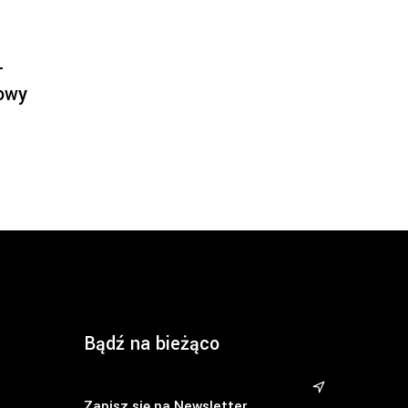
–
owy
Bądź na bieżąco
&