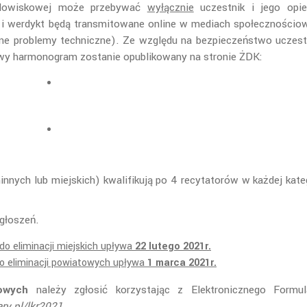
idowiskowej może przebywać
wyłącznie
uczestnik i jego opie
e i werdykt będą transmitowane online w mediach społecznościo
ne problemy techniczne). Ze względu na bezpieczeństwo uczest
owy harmonogram zostanie opublikowany na stronie ŻDK:
nnych lub miejskich) kwalifikują po 4 recytatorów w każdej kateg
zgłoszeń.
do eliminacji miejskich upływa
22 lutego 2021r.
o eliminacji powiatowych upływa
1 marca 2021r.
towych
należy zgłosić korzystając z Elektronicznego Formul
ry.pl/lkr2021