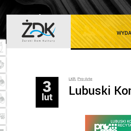
ŻARSKI DOM K
WYDA
3
LKR
,
Pro-Arte
Lubuski Ko
lut