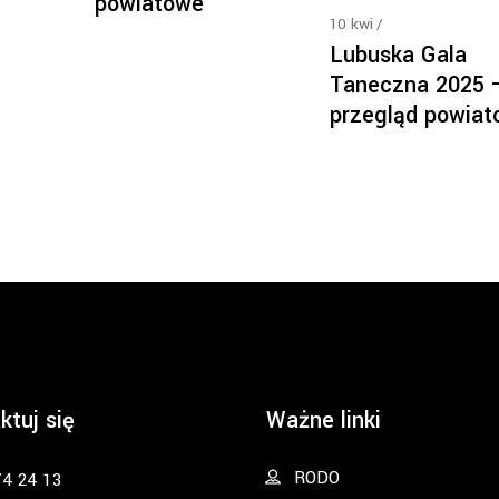
powiatowe
10
kwi
Lubuska Gala
Taneczna 2025 
przegląd powiat
ktuj się
Ważne linki
RODO
74 24 13