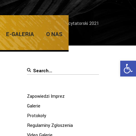
ome
/
LKR
/
Lubuski Konkurs Recytatorski 2021
E-GALERIA
O NAS
Ope
Search
for:
Zapowiedzi Imprez
Galerie
Protokoły
Regulaminy Zgłoszenia
Video Galerie