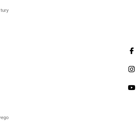
tury
wego