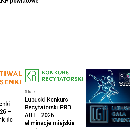
 LKR powiatowe
5
lut
Lubuski Konkurs
enki
Recytatorski PRO
26 –
ARTE 2026 –
nk do
eliminacje miejskie i