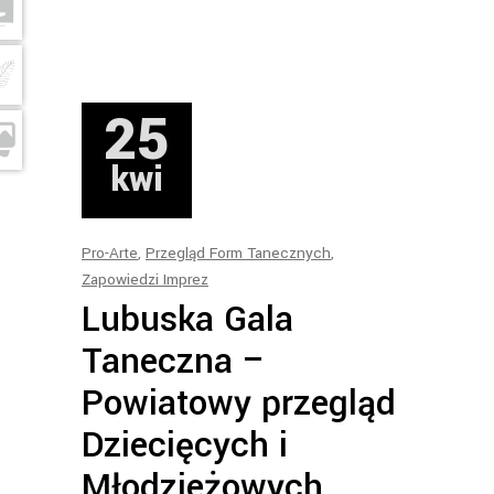
25
kwi
Pro-Arte
,
Przegląd Form Tanecznych
,
Zapowiedzi Imprez
Lubuska Gala
Taneczna –
Powiatowy przegląd
Dziecięcych i
Młodzieżowych