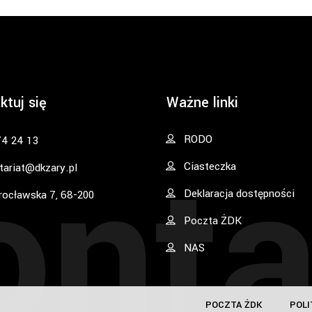
ktuj się
Ważne linki
onta
RODO
74 24 13
Ciasteczka
tariat@dkzary.pl
Deklaracja dostępności
rocławska 7, 68-200
Poczta ŻDK
NAS
POCZTA ŻDK
POLI