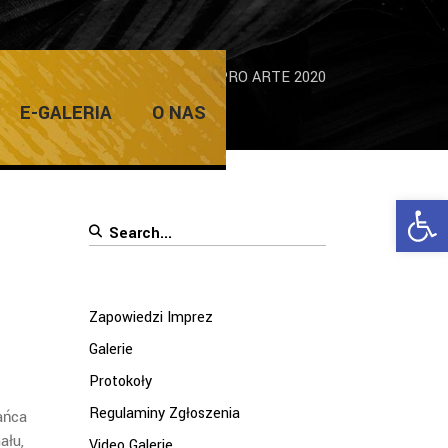
alerie
/
Lubuska Gala Taneczna PRO ARTE 2020
E-GALERIA
O NAS
Ope
Search
for:
Zapowiedzi Imprez
Galerie
Protokoły
Regulaminy Zgłoszenia
ańca
ału,
Video Galerie