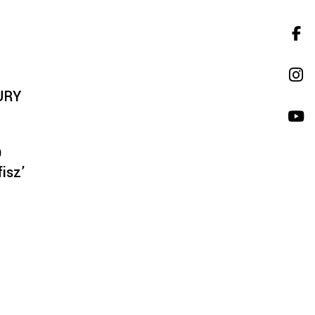
URY
O
fisz’