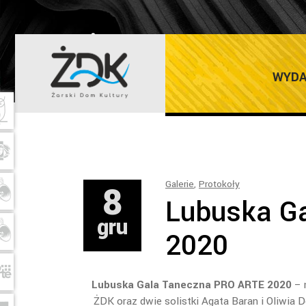
ŻARSKI DOM K
WYDA
8
Galerie
,
Protokoły
Lubuska G
gru
2020
Lubuska Gala Taneczna PRO ARTE 2020
– 
ŻDK oraz dwie solistki Agata Baran i Oliwia De