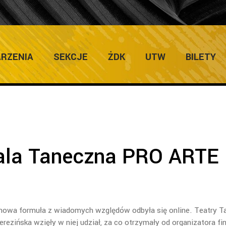
ULTURY
Home
/
G
RZENIA
SEKCJE
ŻDK
UTW
BILETY
ala Taneczna PRO ARTE
nowa formuła z wiadomych względów odbyła się online. Teatry T
rezińska wzięły w niej udział, za co otrzymały od organizatora fin