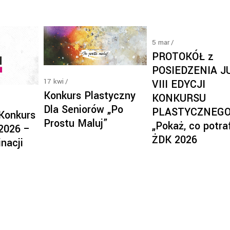
5
mar
PROTOKÓŁ z
POSIEDZENIA J
17
kwi
VIII EDYCJI
Konkurs Plastyczny
KONKURSU
Dla Seniorów „Po
PLASTYCZNEG
 Konkurs
Prostu Maluj”
„Pokaż, co potra
 2026 –
ŻDK 2026
nacji