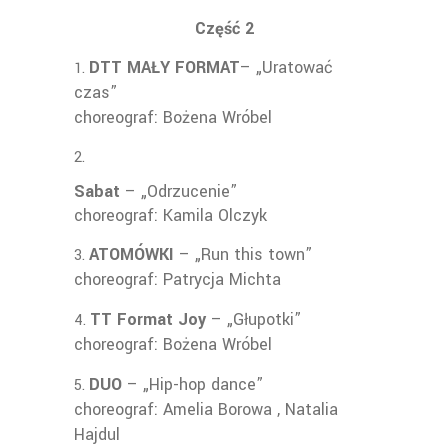
Część 2
DTT MAŁY FORMAT
– „Uratować
czas”
choreograf: Bożena Wróbel
Sabat
– „Odrzucenie”
choreograf: Kamila Olczyk
ATOMÓWKI
– „Run this town”
choreograf: Patrycja Michta
TT Format Joy
– „Głupotki”
choreograf: Bożena Wróbel
DUO
– „Hip-hop dance”
choreograf: Amelia Borowa , Natalia
Hajdul