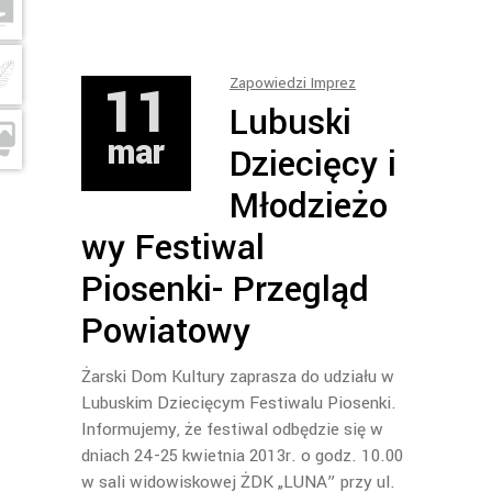
11
Zapowiedzi Imprez
Lubuski
mar
Dziecięcy i
Młodzieżo
wy Festiwal
Piosenki- Przegląd
Powiatowy
Żarski Dom Kultury zaprasza do udziału w
Lubuskim Dziecięcym Festiwalu Piosenki.
Informujemy, że festiwal odbędzie się w
dniach 24-25 kwietnia 2013r. o godz. 10.00
w sali widowiskowej ŻDK „LUNA” przy ul.