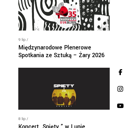
9
lip
Międzynarodowe Plenerowe
Spotkania ze Sztuką – Żary 2026
8
lip
Koncert „Spięty ” w Lunie