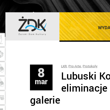
ŻARSKI DOM K
WYDA
8
LKR
,
Pro-Arte
,
Protokoły
Lubuski Ko
mar
eliminacje
galerie