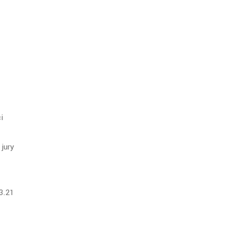
i
jury
03.21