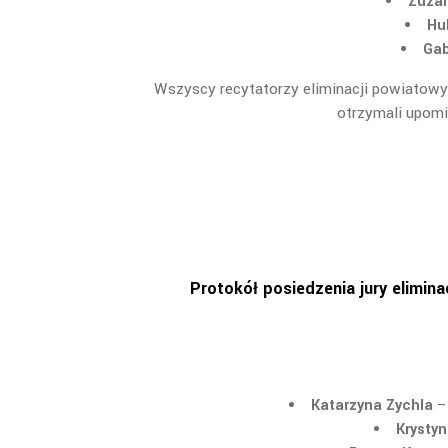
Zuza
Hu
Gab
Wszyscy recytatorzy eliminacji powiatowy
otrzymali upomi
Protokół posiedzenia jury elimin
Katarzyna Zychla
– 
Krystyn