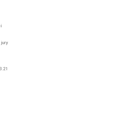
i
jury
03.21