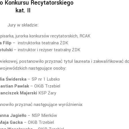
o Konkursu Recytatorskiego
kat. II
Jury w składzie:
–
pisarka, jurorka konkursów recytatorskich, RCAK
a Filip
– instruktorka teatralna ŻDK
tulski
– instruktor i reżyser teatralny ŻDK
 wiekowej, postanowiło przyznać tytuł laureata i zakwalifikować d
i wojewódzkich następujące osoby:
ia Świderska
– SP nr 1 Lubsko
astian Pawlak
– OKiB Trzebiel
ranciszek Majerski
KSP Żary
anowiło przyznać następujące wyróżnienia:
nna Jagiełło
– NSP Mierków
Maja Gacka
– OKiB Trzebiel