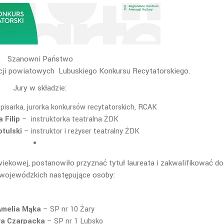
Szanowni Państwo
cji powiatowych Lubuskiego Konkursu Recytatorskiego.
Jury w składzie:
–
pisarka, jurorka konkursów recytatorskich, RCAK
a Filip
– instruktorka teatralna ŻDK
tulski
– instruktor i reżyser teatralny ŻDK
wiekowej, postanowiło przyznać tytuł laureata i zakwalifikować do
i wojewódzkich następujące osoby:
Amelia Mąka
– SP nr 10 Żary
ra Czarpacka
– SP nr 1 Lubsko