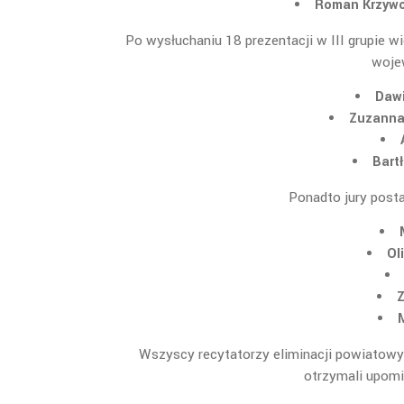
Roman Krzywo
Po wysłuchaniu 18 prezentacji w III grupie w
woje
Daw
Zuzann
Bart
Ponadto jury post
Ol
Z
Wszyscy recytatorzy eliminacji powiatowy
otrzymali upomi