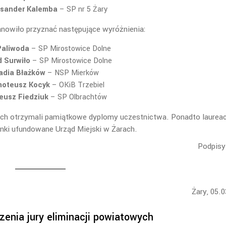
ksander Kalemba
– SP nr 5 Żary
anowiło przyznać następujące wyróżnienia:
Paliwoda
– SP Mirostowice Dolne
 Surwiło
– SP Mirostowice Dolne
adia Błażków
– NSP Mierków
oteusz Kocyk
– OKiB Trzebiel
eusz Fiedziuk
– SP Olbrachtów
ch otrzymali pamiątkowe dyplomy uczestnictwa. Ponadto laureac
nki ufundowane Urząd Miejski w Żarach.
Podpisy 
Żary, 05.
zenia jury eliminacji powiatowych