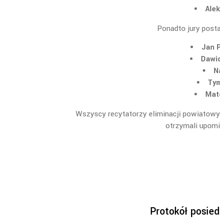
Ale
Ponadto jury post
Jan 
Dawid
N
Tym
Mat
Wszyscy recytatorzy eliminacji powiatowy
otrzymali upomi
Protokół posied