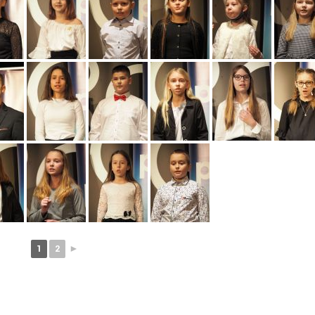
1
2
►