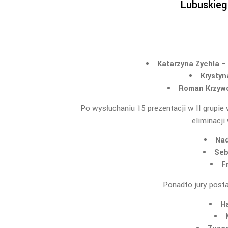
Lubuskieg
Katarzyna Zychla 
Krystyn
Roman Krzywo
Po wysłuchaniu 15 prezentacji w II grupie
eliminacj
Nad
Seb
F
Ponadto jury post
Ha