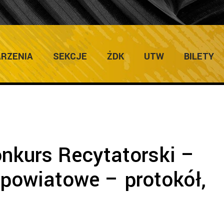
ULTURY
Home
/
LKR
/
Lubuski Konkurs Recyta
RZENIA
SEKCJE
ŻDK
UTW
BILETY
nkurs Recytatorski –
 powiatowe – protokół,