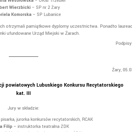
nna Wesołowska
– OKiB Trzebiel
bert Wierzbicki
– SP nr 2 Żary
riela Komorska
– SP Lubanice
ch otrzymali pamiątkowe dyplomy uczestnictwa. Ponadto laureac
nki ufundowane Urząd Miejski w Żarach.
Podpisy 
Żary, 05.
acji powiatowych
Lubuskiego Konkursu Recytatorskiego
kat. III
Jury w składzie:
pisarka, jurorka konkursów recytatorskich, RCAK
a Filip
– instruktorka teatralna ŻDK