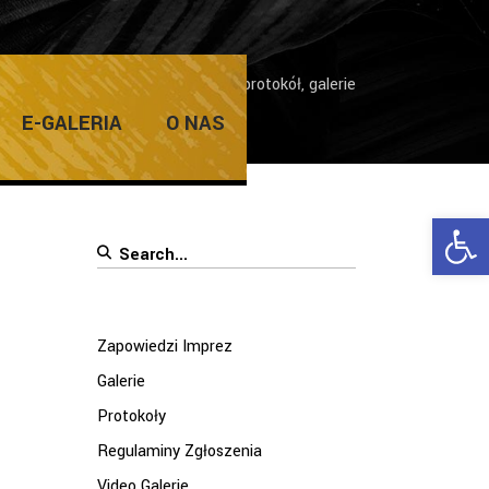
torski – eliminacje powiatowe – protokół, galerie
E-GALERIA
O NAS
Ope
Search
for:
Zapowiedzi Imprez
Galerie
Protokoły
Regulaminy Zgłoszenia
Video Galerie