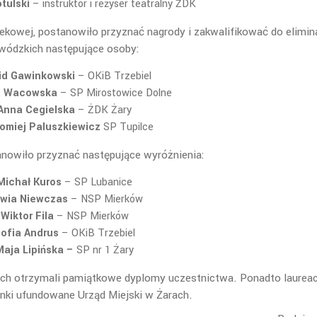
tulski
– instruktor i reżyser teatralny ŻDK
iekowej, postanowiło przyznać nagrody i zakwalifikować do elimin
wódzkich następujące osoby:
id Gawinkowski
– OKiB Trzebiel
a Wacowska
– SP Mirostowice Dolne
Anna Cegielska
– ŻDK Żary
łomiej Paluszkiewicz
SP Tupilce
anowiło przyznać następujące wyróżnienia:
Michał Kuros
– SP Lubanice
iwia Niewczas
– NSP Mierków
Wiktor Fila
– NSP Mierków
ofia Andrus
– OKiB Trzebiel
Maja Lipińska –
SP nr 1 Żary
ch otrzymali pamiątkowe dyplomy uczestnictwa. Ponadto laureac
nki ufundowane Urząd Miejski w Żarach.