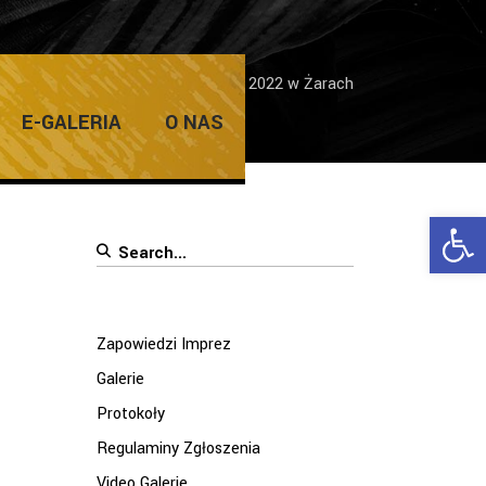
/
Zapowiedzi Imprez
/
Majówka 2022 w Żarach
E-GALERIA
O NAS
Ope
Search
for:
Zapowiedzi Imprez
Galerie
Protokoły
Regulaminy Zgłoszenia
Video Galerie