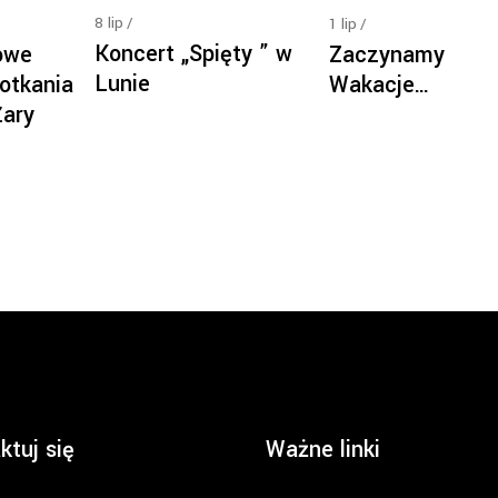
8
lip
1
lip
Koncert „Spięty ” w
owe
Zaczynamy
Lunie
otkania
Wakacje…
Żary
ktuj się
Ważne linki