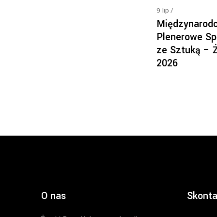
9
lip
Międzynarod
Plenerowe Sp
ze Sztuką – 
2026
O nas
Skonta