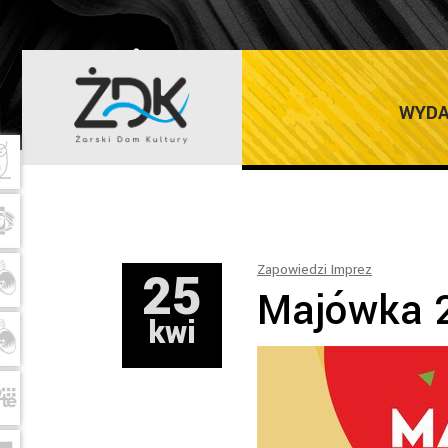
ŻARSKI DOM K
WYDA
25
Zapowiedzi Imprez
Majówka 
kwi