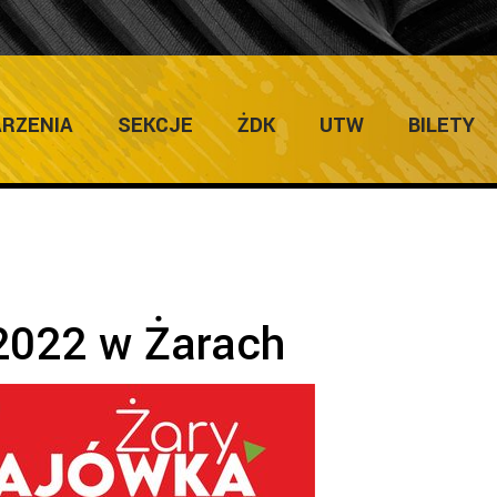
ULTURY
Home
RZENIA
SEKCJE
ŻDK
UTW
BILETY
2022 w Żarach